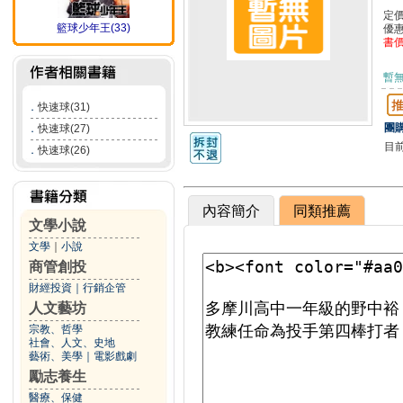
定
籃球少年王(33)
優
書
暫
．
快速球(31)
團購
．
快速球(27)
目
．
快速球(26)
內容簡介
同類推薦
文學小說
文學
｜
小說
商管創投
財經投資
｜
行銷企管
人文藝坊
宗教、哲學
社會、人文、史地
藝術、美學
｜
電影戲劇
勵志養生
醫療、保健