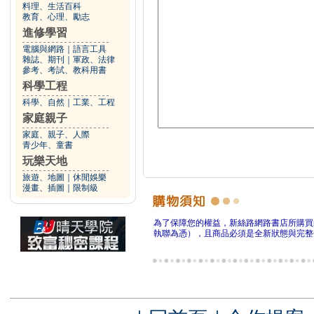
料理、生活百科
教育、心理、勵志
進修學習
電腦與網路
｜
語言工具
雜誌、期刊
｜
軍政、法律
參考、考試、教科用書
科學工程
科學、自然
｜
工業、工程
家庭親子
家庭、親子、人際
青少年、童書
玩樂天地
旅遊、地圖
｜
休閒娛樂
漫畫、插圖
｜
限制級
為了保障您的權益，新絲路網路書店所購買
執聯為憑），且商品必須是全新狀態與完整