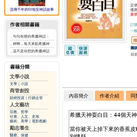
定
流傳千年的印地安神話故事
優
書
訂
一般
．
句句有梗的希臘神話：
．
神啊，每天來點希臘神
團購
．
這不是你想的希臘神話
目
文學小說
文學
｜
小說
商管創投
內容簡介
作者介紹
同
財經投資
｜
行銷企管
人文藝坊
宗教、哲學
社會、人文、史地
藝術、美學
｜
電影戲劇
勵志養生
醫療、保健