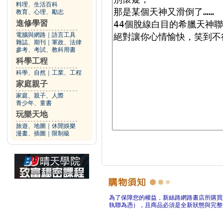
料理、生活百科
教育、心理、勵志
進修學習
電腦與網路
｜
語言工具
雜誌、期刊
｜
軍政、法律
參考、考試、教科用書
科學工程
科學、自然
｜
工業、工程
家庭親子
家庭、親子、人際
青少年、童書
玩樂天地
旅遊、地圖
｜
休閒娛樂
漫畫、插圖
｜
限制級
為了保障您的權益，新絲路網路書店所購買
執聯為憑），且商品必須是全新狀態與完整