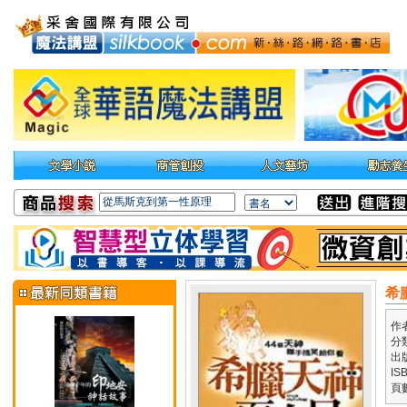
希
作
分
出
IS
頁