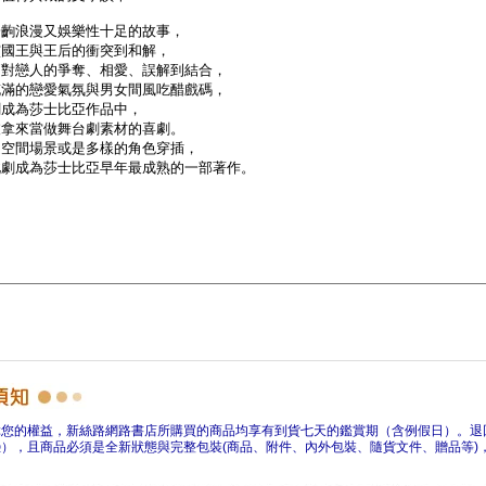
障您的權益，新絲路網路書店所購買的商品均享有到貨七天的鑑賞期（含例假日）。退
），且商品必須是全新狀態與完整包裝(商品、附件、內外包裝、隨貨文件、贈品等)