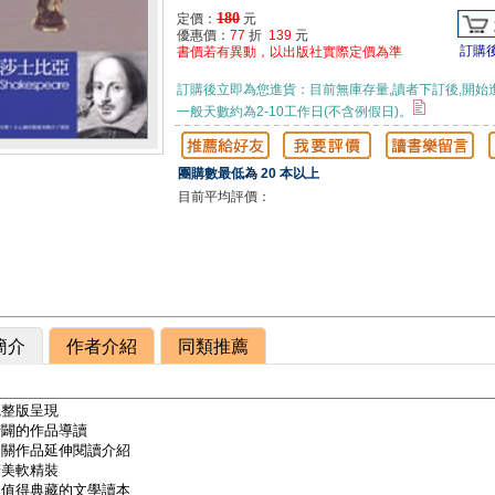
180
定價：
元
優惠價：
77
折
139
元
訂購
書價若有異動，以出版社實際定價為準
訂購後立即為您進貨：目前無庫存量,讀者下訂後,開始
一般天數約為2-10工作日(不含例假日)。
團購數最低為 20 本以上
目前平均評價：
簡介
作者介紹
同類推薦