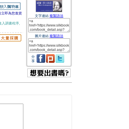
後立即為您進貨
文字連結
複製語法
進入調書程序,
圖片連結
複製語法
分
享