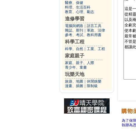
醫療、保健
料理、生活百科
教育、心理、勵志
進修學習
電腦與網路
｜
語言工具
雜誌、期刊
｜
軍政、法律
參考、考試、教科用書
科學工程
科學、自然
｜
工業、工程
家庭親子
家庭、親子、人際
青少年、童書
玩樂天地
旅遊、地圖
｜
休閒娛樂
漫畫、插圖
｜
限制級
為了保
執聯為憑