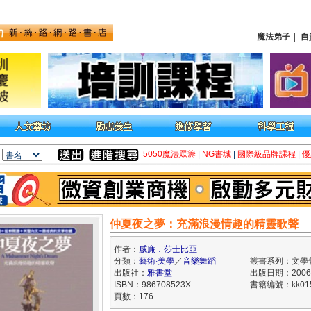
魔法弟子
｜
自
5050魔法眾籌
|
NG書城
|
國際級品牌課程
|
優
仲夏夜之夢：充滿浪漫情趣的精靈歌聲
作者：
威廉．莎士比亞
分類：
藝術‧美學
／
音樂舞蹈
叢書系列：文學
出版社：
雅書堂
出版日期：2006/
ISBN：986708523X
書籍編號：kk015
頁數：176