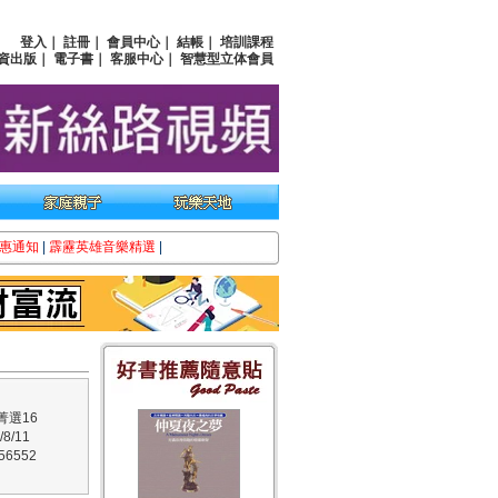
登入
｜
註冊
｜
會員中心
｜
結帳
｜
培訓課程
資出版
｜
電子書
｜
客服中心
｜
智慧型立体會員
惠通知
|
霹靂英雄音樂精選
|
菁選16
8/11
6552