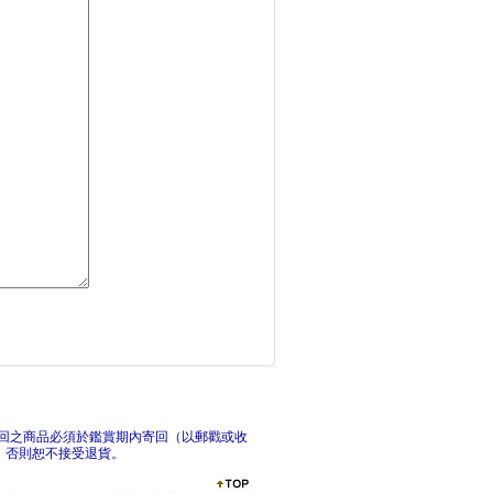
日本音樂祭指南： 跟
日
Fingers－Fl
回之商品必須於鑑賞期內寄回（以郵戳或收
，否則恕不接受退貨。