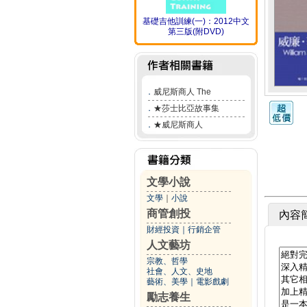
基礎吉他訓練(一)：2012中文
第三版(附DVD)
．
威尼斯商人 The
．
★莎士比亞故事集
．
★威尼斯商人
文學小說
文學
｜
小說
商管創投
內容
財經投資
｜
行銷企管
人文藝坊
宗教、哲學
社會、人文、史地
藝術、美學
｜
電影戲劇
勵志養生