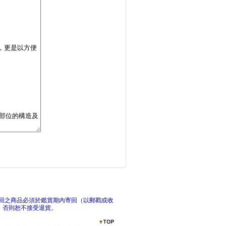
多巴胺聖經：為什麼生
傲慢
戀愛是心理學，愛情是
夏娃
回之商品必須於鑑賞期內寄回（以郵戳或收
，否則恕不接受退貨。