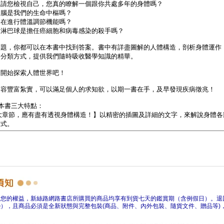
障您的權益，新絲路網路書店所購買的商品均享有到貨七天的鑑賞期（含例假日）。退
），且商品必須是全新狀態與完整包裝(商品、附件、內外包裝、隨貨文件、贈品等)