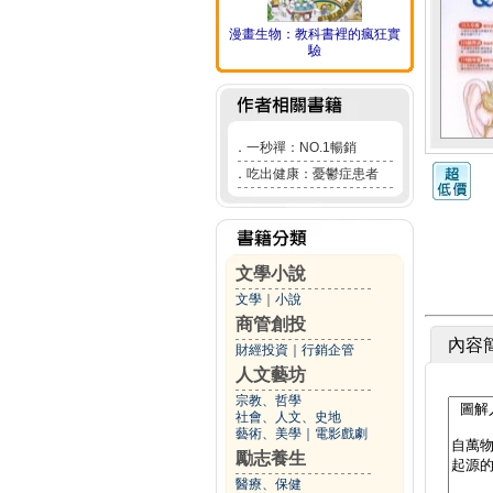
漫畫生物：教科書裡的瘋狂實
驗
．
一秒禪：NO.1暢銷
．
吃出健康：憂鬱症患者
文學小說
文學
｜
小說
商管創投
內容
財經投資
｜
行銷企管
人文藝坊
宗教、哲學
社會、人文、史地
藝術、美學
｜
電影戲劇
勵志養生
醫療、保健