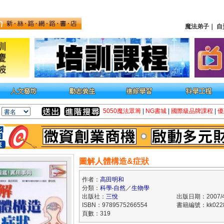
魔法弟子
｜
自
5050魔法眾籌
|
NG書城
|
國際級品牌課程
|
優
圖解人體構造&症狀
作者：
高田明和
分類：
科學‧自然
／
生物學
出版社：
三悅
出版日期：2007/4
ISBN：9789575266554
書籍編號：kk022
頁數：319