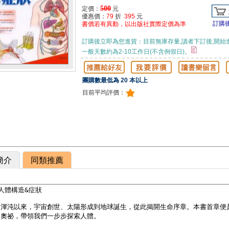
500
定價：
元
優惠價：
79
折
395
元
訂購
書價若有異動，以出版社實際定價為準
訂購後立即為您進貨：目前無庫存量,讀者下訂後,開始
一般天數約為2-10工作日(不含例假日)。
團購數最低為 20 本以上
目前平均評價：
簡介
同類推薦