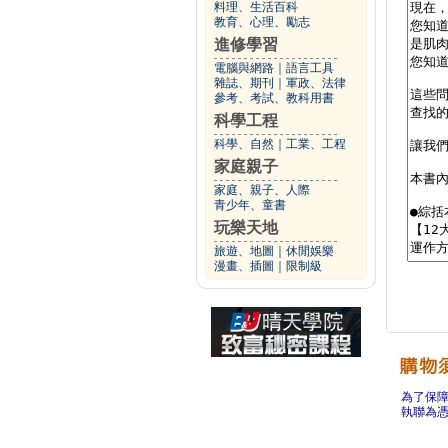
料理、生活百科
教育、心理、勵志
進修學習
電腦與網路
｜
語言工具
雜誌、期刊
｜
軍政、法律
參考、考試、教科用書
科學工程
科學、自然
｜
工業、工程
家庭親子
家庭、親子、人際
青少年、童書
玩樂天地
旅遊、地圖
｜
休閒娛樂
漫畫、插圖
｜
限制級
為了保
執聯為憑