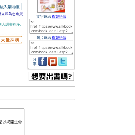
後立即為您進貨
文字連結
複製語法
進入調書程序,
圖片連結
複製語法
分
享