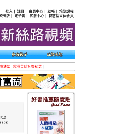
登入
｜
註冊
｜
會員中心
｜
結帳
｜
培訓課程
資出版
｜
電子書
｜
客服中心
｜
智慧型立体會員
惠通知
|
霹靂英雄音樂精選
|
/13
8798