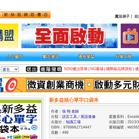
魔法弟子
｜
自
5050魔法眾籌
|
NG書城
|
國際級品牌課程
|
優
新多益核心單字口袋本
作者：
張 翔 老師
分類：
語言工具
／
英語進修
叢書系列：Excellen
出版社：
知識工場
出版日期：2013/1
ISBN：9789862714447
書籍編號：kk0365
頁數：496