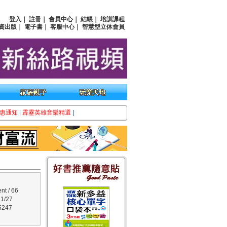
登入
｜
註冊
｜
會員中心
｜
結帳
｜
培訓課程
資出版
｜
電子書
｜
客服中心
｜
智慧型立体會員
惠通知
|
霹靂英雄音樂精選
|
t / 66
1/27
247