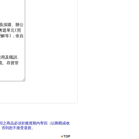
原來如此！英文的「為
自學
打造成功習慣的英語抄
G
回之商品必須於鑑賞期內寄回（以郵戳或收
，否則恕不接受退貨。