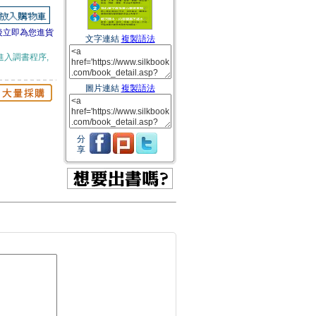
後立即為您進貨
文字連結
複製語法
進入調書程序,
圖片連結
複製語法
分
享