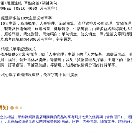
障您的權益，新絲路網路書店所購買的商品均享有到貨七天的鑑賞期（含例假日）。退
），且商品必須是全新狀態與完整包裝(商品、附件、內外包裝、隨貨文件、贈品等)