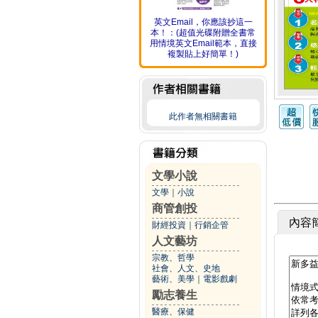
英文Email，你應該抄這一
本！：(超值光碟附贈全書常
用情境英文Email範本，直接
複製貼上好簡單！)
此作者無相關書籍
文學小說
文學
｜
小說
商管創投
內容
財經投資
｜
行銷企管
人文藝坊
宗教、哲學
社會、人文、史地
藝術、美學
｜
電影戲劇
勵志養生
醫療、保健