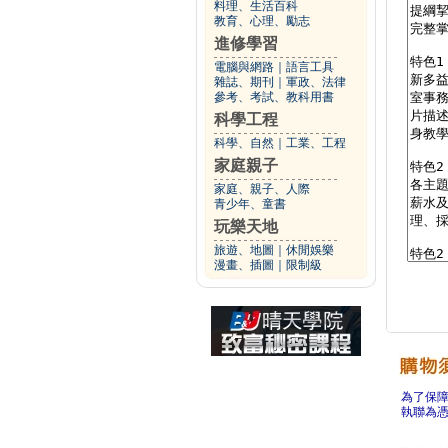
料理、生活百科
教育、心理、勵志
進修學習
電腦與網路
｜
語言工具
雜誌、期刊
｜
軍政、法律
參考、考試、教科用書
科學工程
科學、自然
｜
工業、工程
家庭親子
家庭、親子、人際
青少年、童書
玩樂天地
旅遊、地圖
｜
休閒娛樂
漫畫、插圖
｜
限制級
為了保
執聯為憑