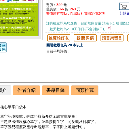
399
定價：
元
優惠價：
66
折
263
元
訂購
書價若有異動，以出版社實際定價為準
訂購後立即為您進貨：目前無庫存量,讀者下訂後,開始
一般天數約為2-10工作日(不含例假日)。
團購數最低為 20 本以上
目前平均評價：
簡介
作者介紹
書籍目錄
同類推薦