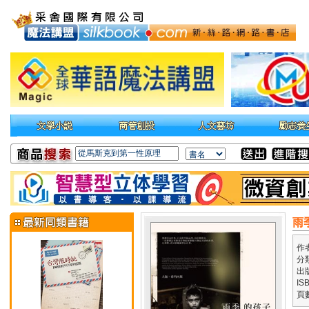
雨
作
分
出
IS
頁