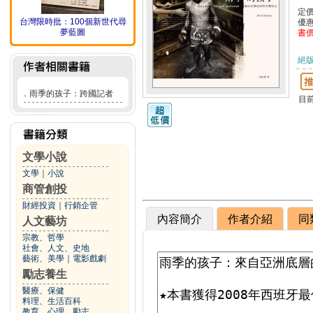
定
台灣限時批：100個新世代尋
優
夢藍圖
書
絕
．
雨季的孩子：跨國記者
目
文學小說
文學
｜
小說
商管創投
財經投資
｜
行銷企管
內容簡介
作者介紹
同
人文藝坊
宗教、哲學
社會、人文、史地
藝術、美學
｜
電影戲劇
勵志養生
醫療、保健
料理、生活百科
教育、心理、勵志