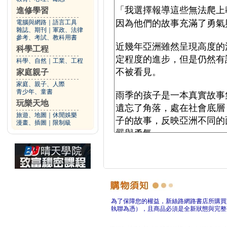
進修學習
電腦與網路
｜
語言工具
雜誌、期刊
｜
軍政、法律
參考、考試、教科用書
科學工程
科學、自然
｜
工業、工程
家庭親子
家庭、親子、人際
青少年、童書
玩樂天地
旅遊、地圖
｜
休閒娛樂
漫畫、插圖
｜
限制級
為了保障您的權益，新絲路網路書店所購買
執聯為憑），且商品必須是全新狀態與完整