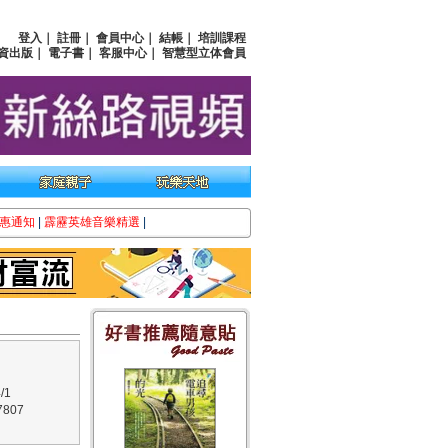
登入
｜
註冊
｜
會員中心
｜
結帳
｜
培訓課程
資出版
｜
電子書
｜
客服中心
｜
智慧型立体會員
惠通知
|
霹靂英雄音樂精選
|
/1
807