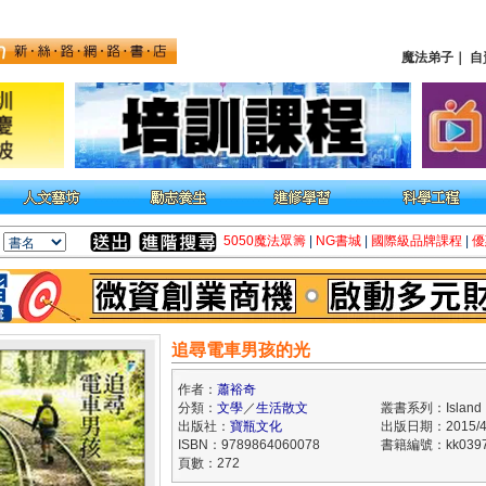
魔法弟子
｜
自
5050魔法眾籌
|
NG書城
|
國際級品牌課程
|
優
追尋電車男孩的光
作者：
蕭裕奇
分類：
文學
／
生活散文
叢書系列：Island
出版社：
寶瓶文化
出版日期：2015/4
ISBN：9789864060078
書籍編號：kk0397
頁數：272