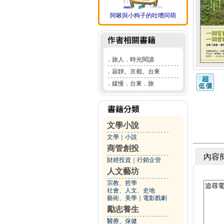
阿啾與小狗子的吐嘈同萌
．
旅人．時光閱讀
．
寂靜。京都。台東
．
緩慢．台東．旅
文學小說
文學
｜
小說
商管創投
內容
財經投資
｜
行銷企管
人文藝坊
宗教、哲學
社會、人文、史地
藝術、美學
｜
電影戲劇
勵志養生
醫療、保健