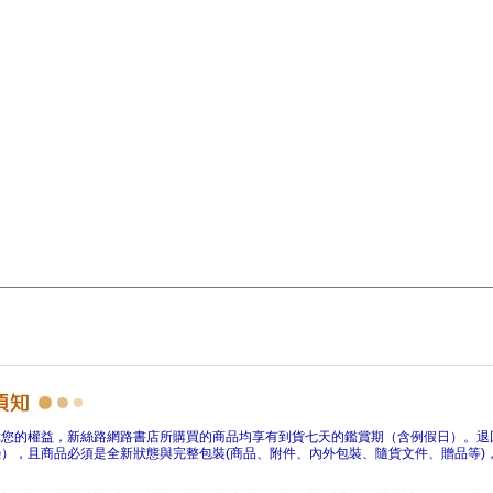
障您的權益，新絲路網路書店所購買的商品均享有到貨七天的鑑賞期（含例假日）。退
），且商品必須是全新狀態與完整包裝(商品、附件、內外包裝、隨貨文件、贈品等)