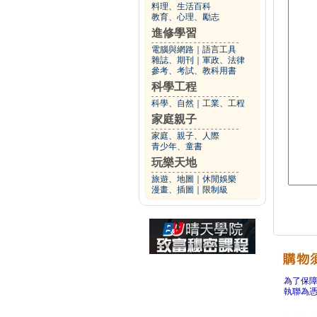
料理、生活百科
教育、心理、勵志
進修學習
電腦與網路
｜
語言工具
雜誌、期刊
｜
軍政、法律
參考、考試、教科用書
科學工程
科學、自然
｜
工業、工程
家庭親子
家庭、親子、人際
青少年、童書
玩樂天地
旅遊、地圖
｜
休閒娛樂
漫畫、插圖
｜
限制級
為了保
執聯為憑