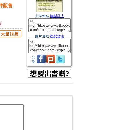
停販售
文字連結
複製語法
圖片連結
複製語法
分
享