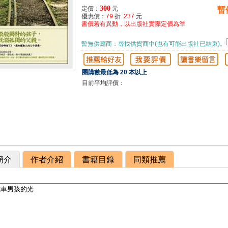
300
定價：
元
暫
優惠價：
79
折
237
元
書價若有異動，以出版社實際定價為準
暫無供應商：尋找供貨商中(也有可能出版社已結束)。
團購數最低為 20 本以上
目前平均評價：
簡介
作者介紹
書籍目錄
同類推薦