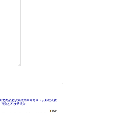
我的出門準備Get
迴聲
看見
回之商品必須於鑑賞期內寄回（以郵戳或收
，否則恕不接受退貨。