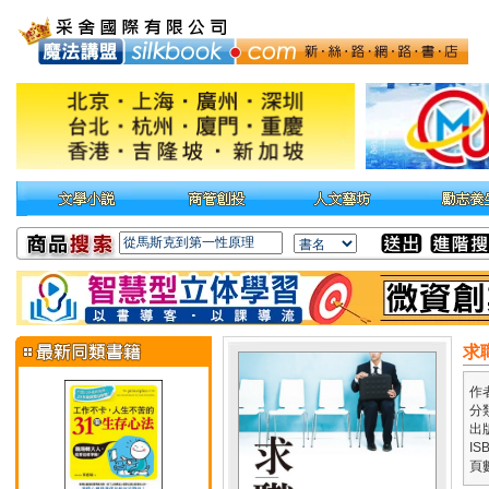
求
作
分
出
IS
頁