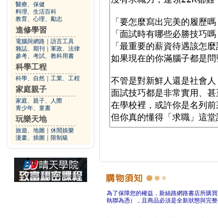
醫療、保健
料理、生活百科
教育、心理、勵志
進修學習
電腦與網路
｜
語言工具
雜誌、期刊
｜
軍政、法律
參考、考試、教科用書
科學工程
科學、自然
｜
工業、工程
家庭親子
家庭、親子、人際
青少年、童書
玩樂天地
旅遊、地圖
｜
休閒娛樂
漫畫、插圖
｜
限制級
為了保障您的權益，新絲路網路書店所購買
執聯為憑），且商品必須是全新狀態與完整