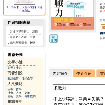
定
!工作不卡，人生不苦的31個
優
生存心法
書
暫
．
升遷不單靠努力，讀懂
團購
．
說話力：表達、反擊、
目
．
先別急著撞牆：36個
文學小說
文學
｜
小說
商管創投
內容簡介
作者介紹
書
財經投資
｜
行銷企管
人文藝坊
宗教、哲學
社會、人文、史地
藝術、美學
｜
電影戲劇
勵志養生