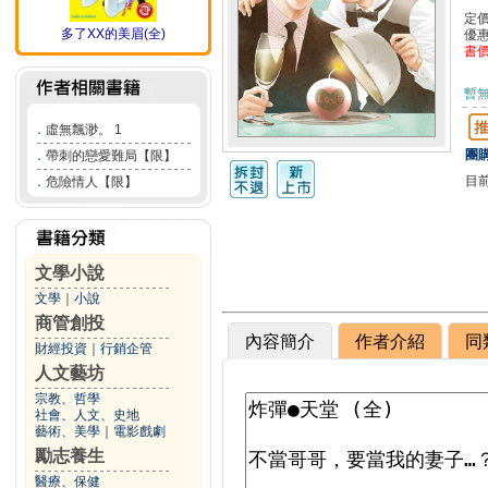
定
多了XX的美眉(全)
優
書
暫
．
虛無飄渺。 1
團購
．
帶刺的戀愛難局【限】
目
．
危險情人【限】
文學小說
文學
｜
小說
商管創投
內容簡介
作者介紹
同
財經投資
｜
行銷企管
人文藝坊
宗教、哲學
社會、人文、史地
藝術、美學
｜
電影戲劇
勵志養生
醫療、保健