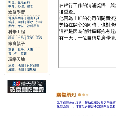
料理、生活百科
教育、心理、勵志
進修學習
電腦與網路
｜
語言工具
雜誌、期刊
｜
軍政、法律
參考、考試、教科用書
科學工程
科學、自然
｜
工業、工程
家庭親子
家庭、親子、人際
青少年、童書
玩樂天地
旅遊、地圖
｜
休閒娛樂
漫畫、插圖
｜
限制級
為了保障您的權益，新絲路網路書店所購買
執聯為憑），且商品必須是全新狀態與完整