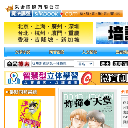
炸彈
作
分
出
IS
頁