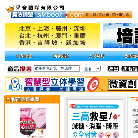
三
作
分
出
IS
頁