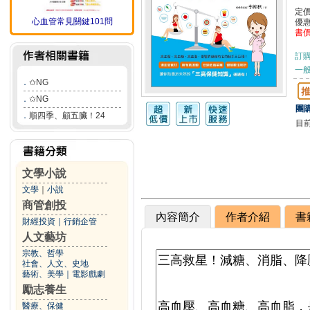
定
心血管常見關鍵101問
優
書
訂
一般
．
✩NG
．
✩NG
團購
．
順四季、顧五臟！24
目
文學小說
文學
｜
小說
商管創投
內容簡介
作者介紹
書
財經投資
｜
行銷企管
人文藝坊
宗教、哲學
社會、人文、史地
藝術、美學
｜
電影戲劇
勵志養生
醫療、保健