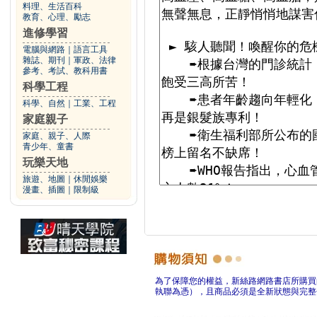
料理、生活百科
教育、心理、勵志
進修學習
電腦與網路
｜
語言工具
雜誌、期刊
｜
軍政、法律
參考、考試、教科用書
科學工程
科學、自然
｜
工業、工程
家庭親子
家庭、親子、人際
青少年、童書
玩樂天地
旅遊、地圖
｜
休閒娛樂
漫畫、插圖
｜
限制級
為了保障您的權益，新絲路網路書店所購買
執聯為憑），且商品必須是全新狀態與完整