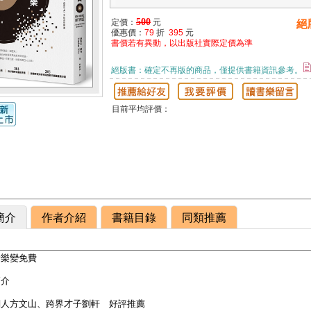
500
定價：
元
絕
優惠價：
79
折
395
元
書價若有異動，以出版社實際定價為準
絕版書：確定不再版的商品，僅提供書籍資訊參考。
目前平均評價：
簡介
作者介紹
書籍目錄
同類推薦