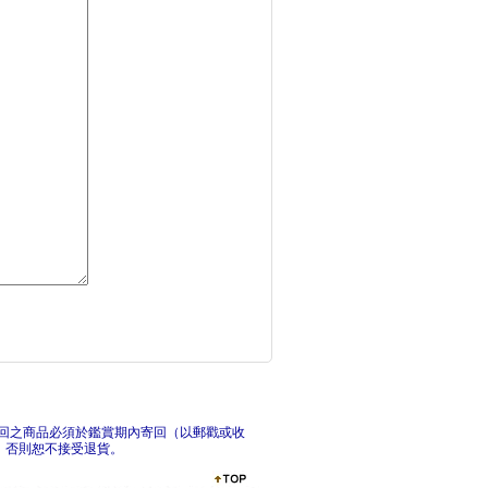
暢銷的內幕：看懂行為
現代
張夏準的12堂經濟學
看懂
回之商品必須於鑑賞期內寄回（以郵戳或收
，否則恕不接受退貨。