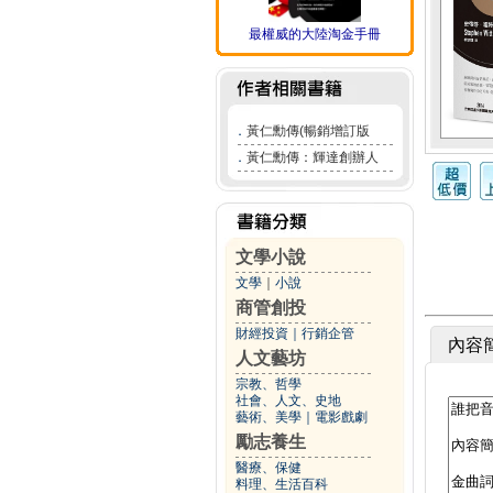
最權威的大陸淘金手冊
．
黃仁勳傳(暢銷增訂版
．
黃仁勳傳：輝達創辦人
文學小說
文學
｜
小說
商管創投
財經投資
｜
行銷企管
內容
人文藝坊
宗教、哲學
社會、人文、史地
藝術、美學
｜
電影戲劇
勵志養生
醫療、保健
料理、生活百科