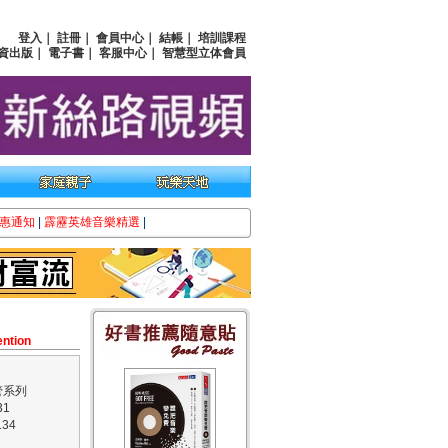
登入
｜
註冊
｜
會員中心
｜
結帳
｜
培訓課程
資出版
｜
電子書
｜
客服中心
｜
智慧型立体會員
惠通知
|
霹靂英雄音樂精選
|
ention
管系列
31
34