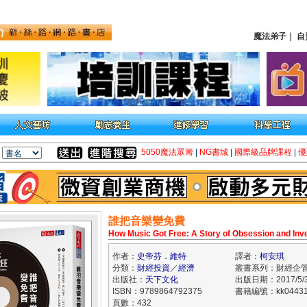
魔法弟子
｜
自
5050魔法眾籌
|
NG書城
|
國際級品牌課程
|
優
誰把音樂變免費
How Music Got Free: A Story of Obsession and Inv
作者：
史帝芬．維特
譯者：
柯安琪
分類：
財經投資
／
經濟
叢書系列：財經企
出版社：
天下文化
出版日期：2017/5/
ISBN：9789864792375
書籍編號：kk04431
頁數：432