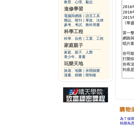
教育、心理、勵志
進修學習
電腦與網路
｜
語言工具
雜誌、期刊
｜
軍政、法律
參考、考試、教科用書
科學工程
科學、自然
｜
工業、工程
家庭親子
家庭、親子、人際
青少年、童書
玩樂天地
旅遊、地圖
｜
休閒娛樂
漫畫、插圖
｜
限制級
為了保
執聯為憑