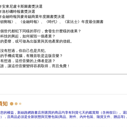
障您的權益，新絲路網路書店所購買的商品均享有到貨七天的鑑賞期（含例假日）。退
），且商品必須是全新狀態與完整包裝(商品、附件、內外包裝、隨貨文件、贈品等)