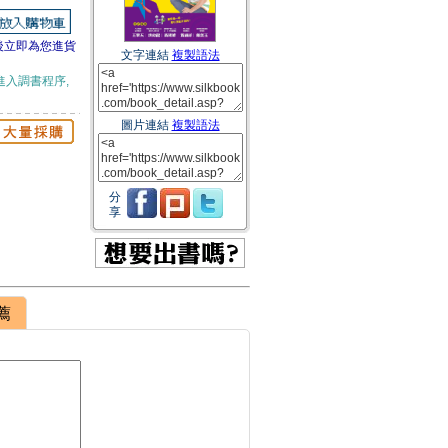
後立即為您進貨
文字連結
複製語法
進入調書程序,
圖片連結
複製語法
分
享
薦