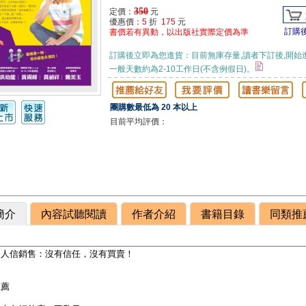
350
定價：
元
優惠價：
5
折
175
元
訂購
書價若有異動，以出版社實際定價為準
訂購後立即為您進貨：目前無庫存量,讀者下訂後,開始
一般天數約為2-10工作日(不含例假日)。
團購數最低為 20 本以上
目前平均評價：
簡介
內容試聽閱讀
作者介紹
書籍目錄
同類推