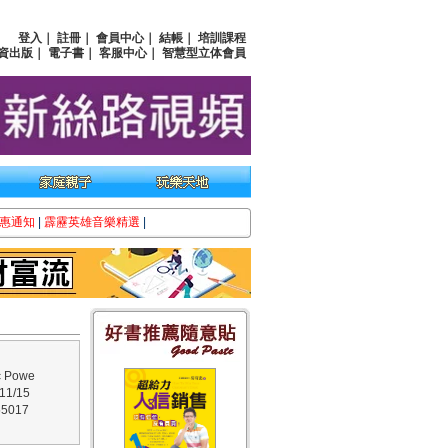
登入
｜
註冊
｜
會員中心
｜
結帳
｜
培訓課程
資出版
｜
電子書
｜
客服中心
｜
智慧型立体會員
惠通知
|
霹靂英雄音樂精選
|
 Powe
1/15
5017