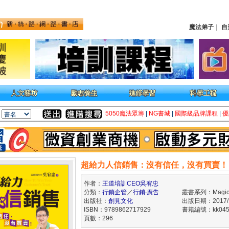
魔法弟子
｜
自
5050魔法眾籌
|
NG書城
|
國際級品牌課程
|
優
超給力人信銷售：沒有信任，沒有買賣！
作者：
王道培訓CEO吳宥忠
分類：
行銷企管
／
行銷‧廣告
叢書系列：Magic
出版社：
創見文化
出版日期：2017/1
ISBN：9789862717929
書籍編號：kk045
頁數：296