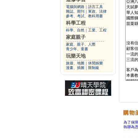
電腦與網路
｜
語言工具
雜誌、期刊
｜
軍政、法律
參考、考試、教科用書
科學工程
科學、自然
｜
工業、工程
家庭親子
家庭、親子、人際
青少年、童書
玩樂天地
旅遊、地圖
｜
休閒娛樂
漫畫、插圖
｜
限制級
為了保
執聯為憑