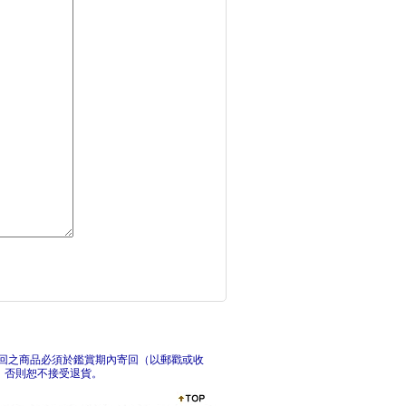
文化行銷戰略與戰術：
9
超級業務的打Game
行
回之商品必須於鑑賞期內寄回（以郵戳或收
，否則恕不接受退貨。