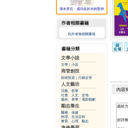
滴水穿石：成功在於水的堅持
此作者無相關書籍
文學小說
文學
｜
小說
商管創投
財經投資
｜
行銷企管
人文藝坊
內容
宗教、哲學
社會、人文、史地
藝術、美學
｜
電影戲劇
勵志養生
醫療、保健
料理、生活百科
教育、心理、勵志
進修學習