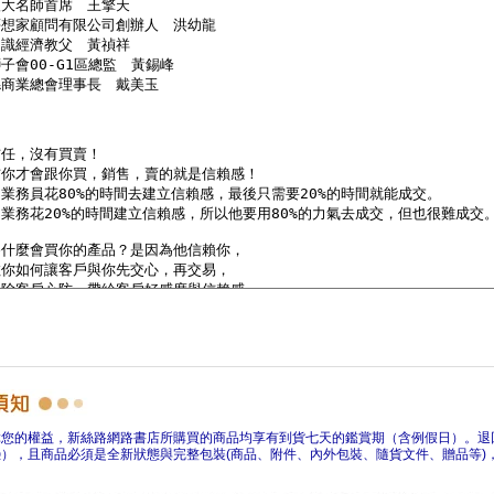
障您的權益，新絲路網路書店所購買的商品均享有到貨七天的鑑賞期（含例假日）。退
），且商品必須是全新狀態與完整包裝(商品、附件、內外包裝、隨貨文件、贈品等)