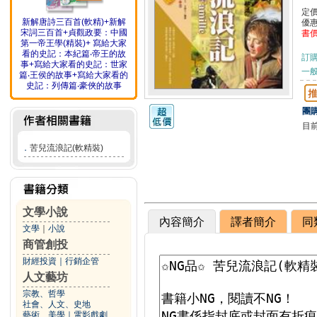
定
新解唐詩三百首(軟精)+新解
優
宋詞三百首+貞觀政要：中國
書
第一帝王學(精裝)+ 寫給大家
看的史記：本紀篇‧帝王的故
訂
事+寫給大家看的史記：世家
一般
篇‧王侯的故事+寫給大家看的
史記：列傳篇‧豪俠的故事
團購
目
．
苦兒流浪記(軟精裝)
文學小說
內容簡介
譯者簡介
同
文學
｜
小說
商管創投
財經投資
｜
行銷企管
人文藝坊
宗教、哲學
社會、人文、史地
藝術、美學
｜
電影戲劇