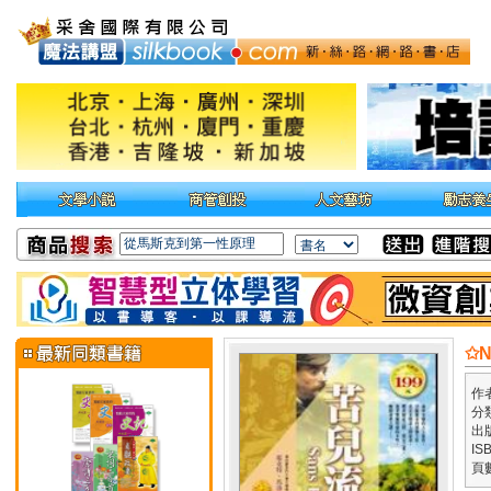
✩
作
分
出
IS
頁