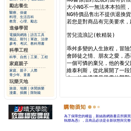
勵志養生
醫療、保健
料理、生活百科
教育、心理、勵志
進修學習
電腦與網路
｜
語言工具
雜誌、期刊
｜
軍政、法律
參考、考試、教科用書
科學工程
科學、自然
｜
工業、工程
家庭親子
家庭、親子、人際
青少年、童書
玩樂天地
旅遊、地圖
｜
休閒娛樂
漫畫、插圖
｜
限制級
為了保障您的權益，新絲路網路書店所購買
執聯為憑），且商品必須是全新狀態與完整