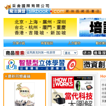
Ho
作
分
出
IS
頁