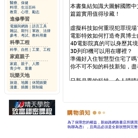
醫療、保健
料理、生活百科
教育、心理、勵志
進修學習
電腦與網路
｜
語言工具
雜誌、期刊
｜
軍政、法律
參考、考試、教科用書
科學工程
科學、自然
｜
工業、工程
家庭親子
家庭、親子、人際
青少年、童書
玩樂天地
旅遊、地圖
｜
休閒娛樂
漫畫、插圖
｜
限制級
為了保障您的權益，新絲路網路書店所購買
執聯為憑），且商品必須是全新狀態與完整