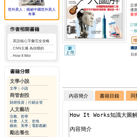
定
世外異人：揭祕中國世外異人
優
奇事
書
訂
一般
．
英語核心字彙完全攻略
團購
．
CNN主播 為你開的
目
．
How It Wor
文學小說
文學
｜
小說
商管創投
內容簡介
書籍目錄
同
財經投資
｜
行銷企管
人文藝坊
宗教、哲學
社會、人文、史地
藝術、美學
｜
電影戲劇
勵志養生