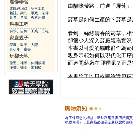
進修學習
電腦與網路
｜
語言工具
雜誌、期刊
｜
軍政、法律
參考、考試、教科用書
科學工程
科學、自然
｜
工業、工程
家庭親子
家庭、親子、人際
青少年、童書
玩樂天地
旅遊、地圖
｜
休閒娛樂
漫畫、插圖
｜
限制級
為了保障您的權益，新絲路網路書店所購買
執聯為憑），且商品必須是全新狀態與完整