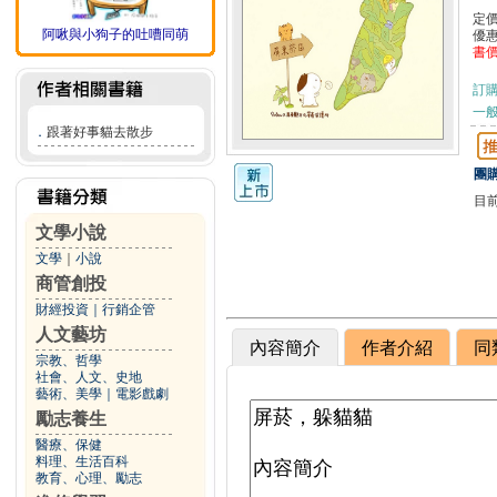
定
阿啾與小狗子的吐嘈同萌
優
書
訂
一般
．
跟著好事貓去散步
團購
目
文學小說
文學
｜
小說
商管創投
財經投資
｜
行銷企管
人文藝坊
內容簡介
作者介紹
同
宗教、哲學
社會、人文、史地
藝術、美學
｜
電影戲劇
勵志養生
醫療、保健
料理、生活百科
教育、心理、勵志