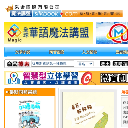
屏
作
分
出
IS
頁