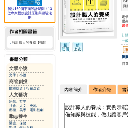
IS
頁
解決160個平面設計疑問！13
位專家親授設計原則與經驗法
定
則
優
書
訂
一般
．
設計職人的養成【暢銷
團購
目
文學小說
文學
｜
小說
商管創投
財經投資
｜
行銷企管
內容簡介
作者介紹
書
人文藝坊
宗教、哲學
社會、人文、史地
藝術、美學
｜
電影戲劇
勵志養生
醫療、保健
料理、生活百科