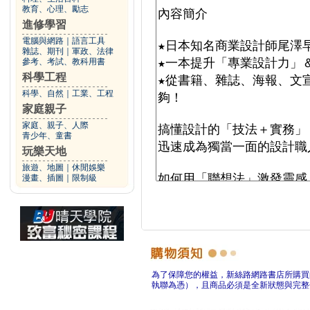
教育、心理、勵志
進修學習
電腦與網路
｜
語言工具
雜誌、期刊
｜
軍政、法律
參考、考試、教科用書
科學工程
科學、自然
｜
工業、工程
家庭親子
家庭、親子、人際
青少年、童書
玩樂天地
旅遊、地圖
｜
休閒娛樂
漫畫、插圖
｜
限制級
為了保障您的權益，新絲路網路書店所購買
執聯為憑），且商品必須是全新狀態與完整