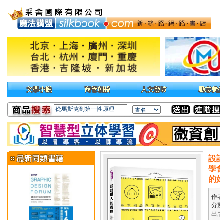
設
學
的
作
分
出