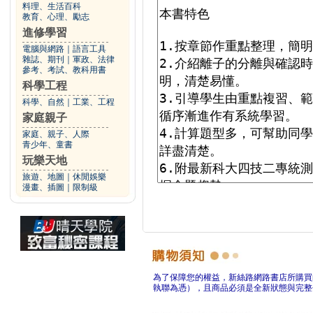
料理、生活百科
教育、心理、勵志
進修學習
電腦與網路
｜
語言工具
雜誌、期刊
｜
軍政、法律
參考、考試、教科用書
科學工程
科學、自然
｜
工業、工程
家庭親子
家庭、親子、人際
青少年、童書
玩樂天地
旅遊、地圖
｜
休閒娛樂
漫畫、插圖
｜
限制級
為了保障您的權益，新絲路網路書店所購買
執聯為憑），且商品必須是全新狀態與完整