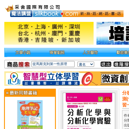
分
測
習
作
分
出