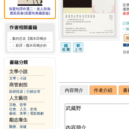
定
張愛玲譯作選二：老人與海‧
優
鹿苑長春(張愛玲典藏新版)
書
訂
一般
．
畫的悲哀【國木田獨步
團購
．
﹝新譯﹞國木田獨步的
目
文學小說
文學
｜
小說
商管創投
內容簡介
作者介紹
書
財經投資
｜
行銷企管
人文藝坊
宗教、哲學
社會、人文、史地
藝術、美學
｜
電影戲劇
勵志養生
醫療、保健