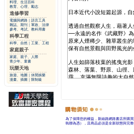
料理、生活百科
教育、心理、勵志
進修學習
電腦與網路
｜
語言工具
雜誌、期刊
｜
軍政、法律
參考、考試、教科用書
科學工程
科學、自然
｜
工業、工程
家庭親子
家庭、親子、人際
青少年、童書
玩樂天地
旅遊、地圖
｜
休閒娛樂
漫畫、插圖
｜
限制級
為了保障您的權益，新絲路網路書店所購買
執聯為憑），且商品必須是全新狀態與完整