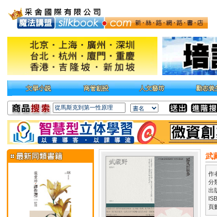
武
作
分
出
IS
頁