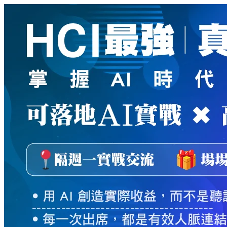
新
絲
路
網
路
書
店
-
知
識