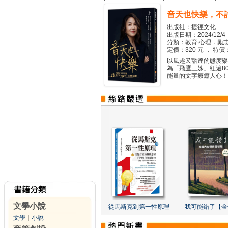
音天也快樂，不
出版社：捷徑文化
出版日期：2024/12/4
分類：教育‧心理．勵志
定價：320 元 ， 特價
以風趣又豁達的態度樂觀
為「飛鷹三姝」紅遍8
能量的文字療癒人心！...
文學小說
從馬斯克到第一性原理
我可能錯了【金
文學
｜
小說