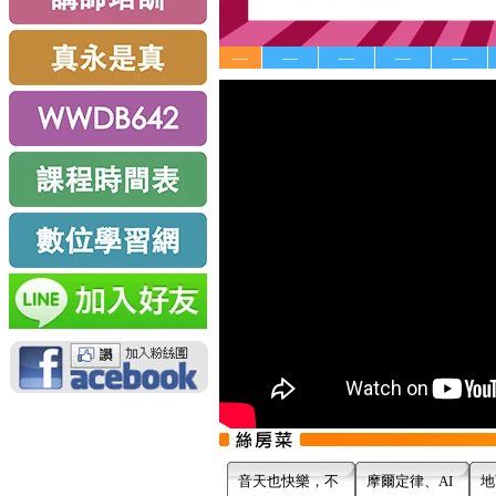
—
—
—
—
—
音天也快樂，不
摩爾定律、AI
地