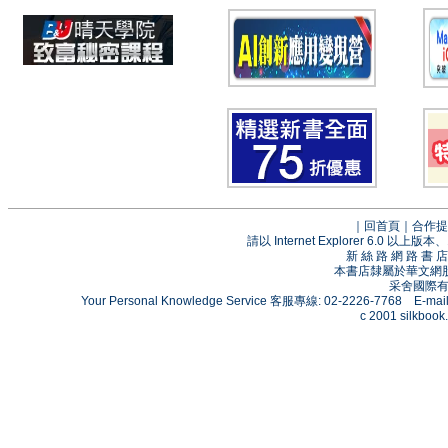
｜
回首頁
｜
合作提
請以 Internet Explorer 6.0
新 絲 路 網 路 
本書店隸屬於華文網
采舍國際有限
Your Personal Knowledge Service 客服專線: 02-2226-7768 E-mai
c 2001 silkbook.