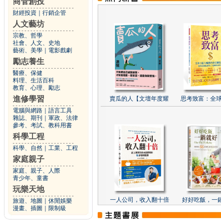
商管創投
財經投資
｜
行銷企管
人文藝坊
宗教、哲學
社會、人文、史地
藝術、美學
｜
電影戲劇
勵志養生
醫療、保健
料理、生活百科
教育、心理、勵志
進修學習
賣瓜的人【文壇年度耀
思考致富：全球
電腦與網路
｜
語言工具
雜誌、期刊
｜
軍政、法律
參考、考試、教科用書
科學工程
科學、自然
｜
工業、工程
家庭親子
家庭、親子、人際
青少年、童書
玩樂天地
一人公司，收入翻十倍
好好吃飯，一
旅遊、地圖
｜
休閒娛樂
漫畫、插圖
｜
限制級