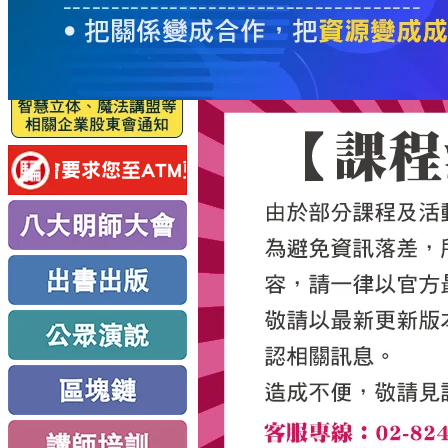
服
務
新
思
路