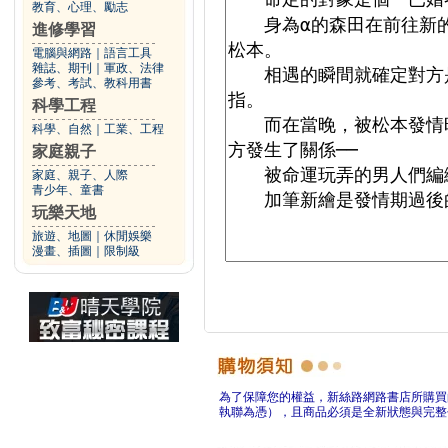
教育、心理、勵志
進修學習
電腦與網路
｜
語言工具
雜誌、期刊
｜
軍政、法律
參考、考試、教科用書
科學工程
科學、自然
｜
工業、工程
家庭親子
家庭、親子、人際
青少年、童書
玩樂天地
旅遊、地圖
｜
休閒娛樂
漫畫、插圖
｜
限制級
為了保障您的權益，新絲路網路書店所購買
執聯為憑），且商品必須是全新狀態與完整