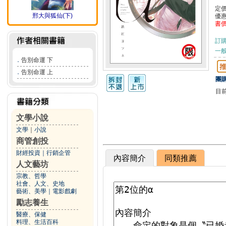
定
邢大與狐仙(下)
優
書
訂
一般
．
告別命運 下
．
告別命運 上
團購
目
文學小說
文學
｜
小說
商管創投
財經投資
｜
行銷企管
內容簡介
同類推薦
人文藝坊
宗教、哲學
社會、人文、史地
藝術、美學
｜
電影戲劇
勵志養生
醫療、保健
料理、生活百科