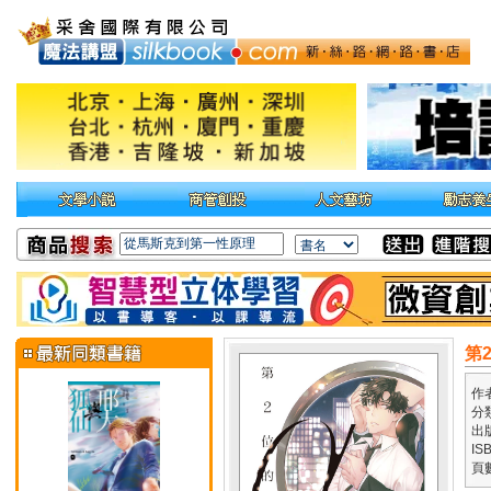
第
作
分
出
IS
頁