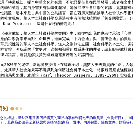
障您的權益，新絲路網路書店所購買的商品均享有到貨七天的鑑賞期（含例假日）。退
），且商品必須是全新狀態與完整包裝(商品、附件、內外包裝、隨貨文件、贈品等)