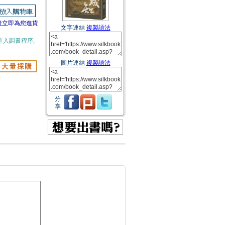
後立即為您進貨
文字連結
複製語法
進入調書程序,
圖片連結
複製語法
分
享