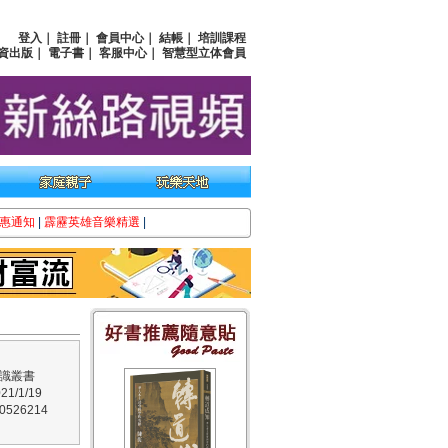
登入
｜
註冊
｜
會員中心
｜
結帳
｜
培訓課程
資出版
｜
電子書
｜
客服中心
｜
智慧型立体會員
惠通知
|
霹靂英雄音樂精選
|
識叢書
1/1/19
526214