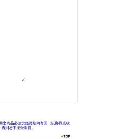
懷疑論：牛津非常短講
偽科
因果關係：牛津非常短
2
回之商品必須於鑑賞期內寄回（以郵戳或收
，否則恕不接受退貨。