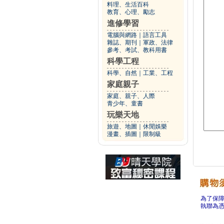
料理、生活百科
教育、心理、勵志
進修學習
電腦與網路
｜
語言工具
雜誌、期刊
｜
軍政、法律
參考、考試、教科用書
科學工程
科學、自然
｜
工業、工程
家庭親子
家庭、親子、人際
青少年、童書
玩樂天地
旅遊、地圖
｜
休閒娛樂
漫畫、插圖
｜
限制級
為了保
執聯為憑