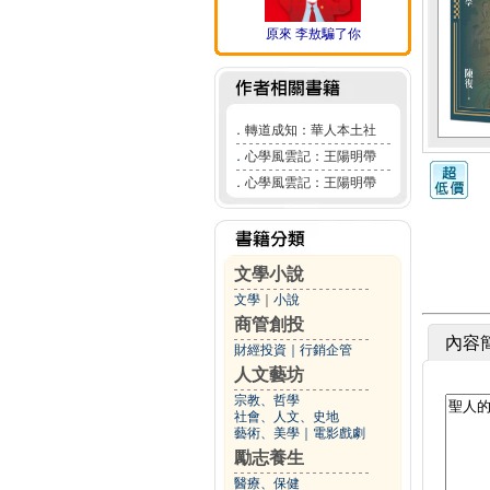
原來 李敖騙了你
．
轉道成知：華人本土社
．
心學風雲記：王陽明帶
．
心學風雲記：王陽明帶
文學小說
文學
｜
小說
商管創投
內容
財經投資
｜
行銷企管
人文藝坊
宗教、哲學
社會、人文、史地
藝術、美學
｜
電影戲劇
勵志養生
醫療、保健