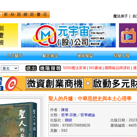
魔法弟子
｜
自
5050魔法眾籌
|
NG書城
|
國際級品牌課程
|
優
聖人的丹爐：中華思想史與本土心理學
作者：
陳復
分類：
哲學‧宗教
／
哲學總論
出版社：
聯經
出版日期：2023/
ISBN：9789570869828
書籍編號：kk057
頁數：592