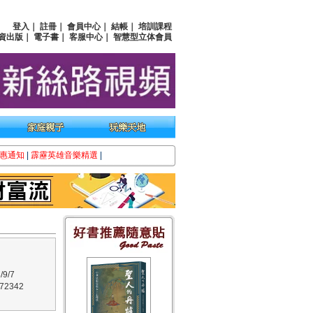
登入
｜
註冊
｜
會員中心
｜
結帳
｜
培訓課程
資出版
｜
電子書
｜
客服中心
｜
智慧型立体會員
惠通知
|
霹靂英雄音樂精選
|
9/7
2342