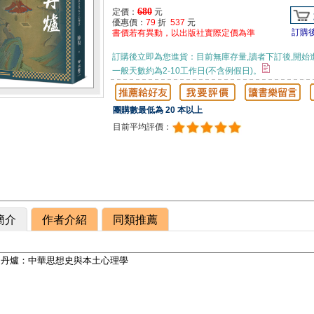
680
定價：
元
優惠價：
79
折
537
元
訂購
書價若有異動，以出版社實際定價為準
訂購後立即為您進貨：目前無庫存量,讀者下訂後,開始
一般天數約為2-10工作日(不含例假日)。
團購數最低為 20 本以上
目前平均評價：
簡介
作者介紹
同類推薦