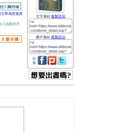
後立即為您進貨
文字連結
複製語法
進入調書程序,
圖片連結
複製語法
分
享