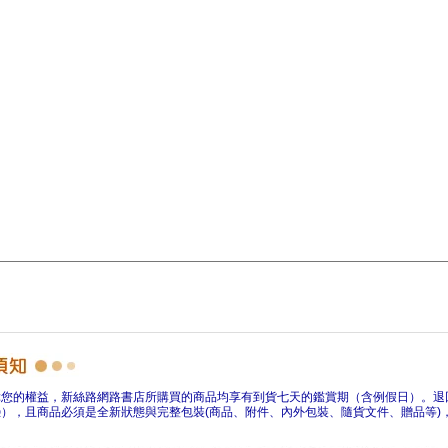
障您的權益，新絲路網路書店所購買的商品均享有到貨七天的鑑賞期（含例假日）。退
），且商品必須是全新狀態與完整包裝(商品、附件、內外包裝、隨貨文件、贈品等)