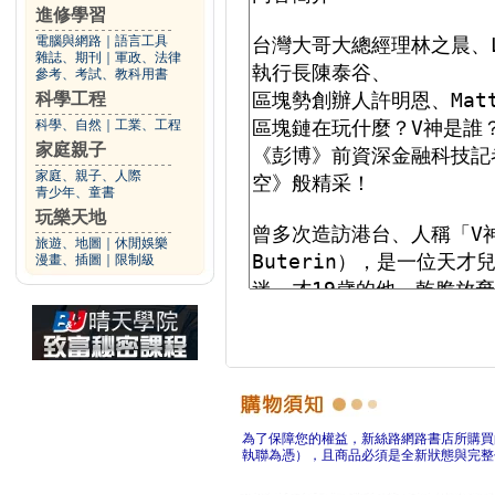
進修學習
電腦與網路
｜
語言工具
雜誌、期刊
｜
軍政、法律
參考、考試、教科用書
科學工程
科學、自然
｜
工業、工程
家庭親子
家庭、親子、人際
青少年、童書
玩樂天地
旅遊、地圖
｜
休閒娛樂
漫畫、插圖
｜
限制級
為了保障您的權益，新絲路網路書店所購買
執聯為憑），且商品必須是全新狀態與完整