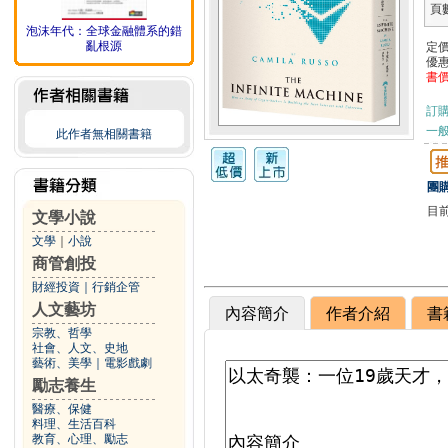
頁
泡沫年代：全球金融體系的錯
亂根源
定
優
書
訂
一般
此作者無相關書籍
團購
目
文學小說
文學
｜
小說
商管創投
財經投資
｜
行銷企管
人文藝坊
內容簡介
作者介紹
書
宗教、哲學
社會、人文、史地
藝術、美學
｜
電影戲劇
勵志養生
醫療、保健
料理、生活百科
教育、心理、勵志