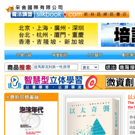
以
The
the 
作
分
出
IS