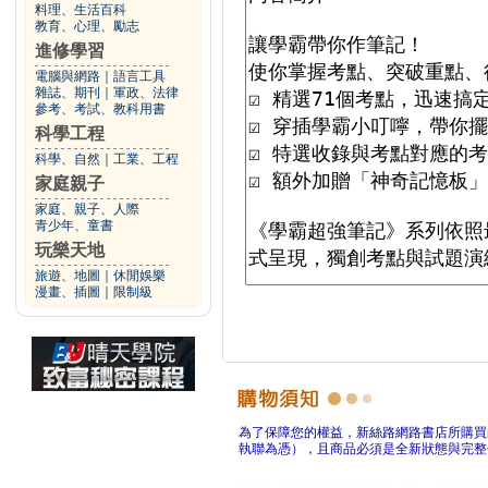
料理、生活百科
教育、心理、勵志
進修學習
電腦與網路
｜
語言工具
雜誌、期刊
｜
軍政、法律
參考、考試、教科用書
科學工程
科學、自然
｜
工業、工程
家庭親子
家庭、親子、人際
青少年、童書
玩樂天地
旅遊、地圖
｜
休閒娛樂
漫畫、插圖
｜
限制級
為了保障您的權益，新絲路網路書店所購買
執聯為憑），且商品必須是全新狀態與完整