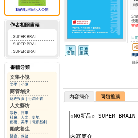
頁
我的地理筆記大公開
定
優
書
．
SUPER BRAI
目
．
SUPER BRAI
．
SUPER BRAI
團購
目
文學小說
文學
｜
小說
商管創投
內容簡介
同類推薦
財經投資
｜
行銷企管
人文藝坊
宗教、哲學
社會、人文、史地
藝術、美學
｜
電影戲劇
勵志養生
醫療、保健