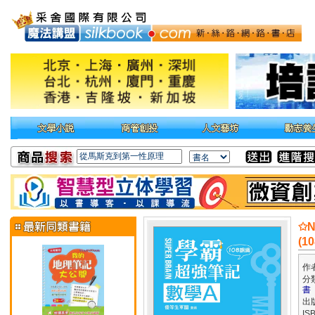
✩N
(1
作
分
書
出
IS