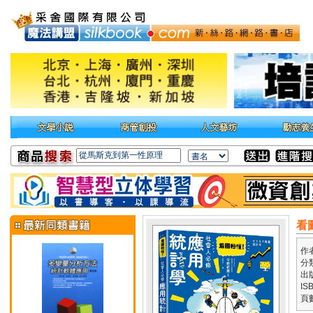
看
作
分
出
IS
頁