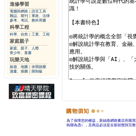
進修學習
電腦與網路
｜
語言工具
雜誌、期刊
｜
軍政、法律
參考、考試、教科用書
科學工程
科學、自然
｜
工業、工程
家庭親子
家庭、親子、人際
青少年、童書
玩樂天地
旅遊、地圖
｜
休閒娛樂
漫畫、插圖
｜
限制級
為了保障您的權益，新絲路網路書店所購買
執聯為憑），且商品必須是全新狀態與完整