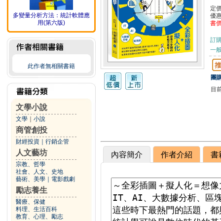
定
多變量分析方法：統計軟體應
優
用(第六版)
書
訂
一般
此作者無相關書籍
團購
目
文學小說
文學
｜
小說
商管創投
財經投資
｜
行銷企管
人文藝坊
內容簡介
作者介紹
書
宗教、哲學
社會、人文、史地
藝術、美學
｜
電影戲劇
勵志養生
醫療、保健
料理、生活百科
教育、心理、勵志