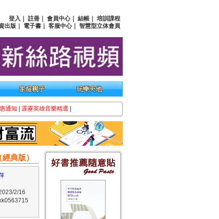
登入
｜
註冊
｜
會員中心
｜
結帳
｜
培訓課程
資出版
｜
電子書
｜
客服中心
｜
智慧型立体會員
惠通知
|
霹靂英雄音樂精選
|
（經典版）
萍
23/2/16
0563715