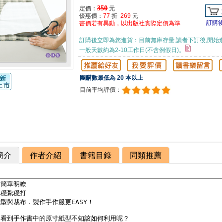
350
定價：
元
優惠價：
77
折
269
元
訂購
書價若有異動，以出版社實際定價為準
訂購後立即為您進貨：目前無庫存量,讀者下訂後,開始
一般天數約為2-10工作日(不含例假日)。
團購數最低為 20 本以上
目前平均評價：
簡介
作者介紹
書籍目錄
同類推薦