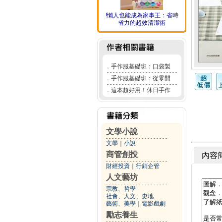
!懶人也能成為家事王：省時
省力的超效清潔術
．
手作服基礎班：口袋製
．
手作服基礎班：從零開
．
這本超好用！休日手作
文學小說
文學
｜
小說
商管創投
內容
財經投資
｜
行銷企管
人文藝坊
宗教、哲學
社會、人文、史地
藝術、美學
｜
電影戲劇
勵志養生