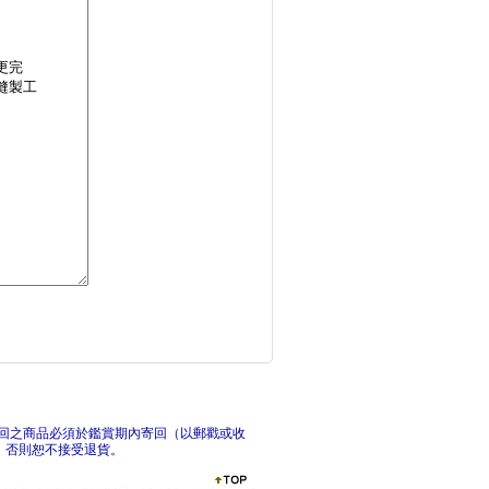
花朵編織袋鉤織材料套
花朵
心動拉滿！泡芙花髮夾
斷捨
回之商品必須於鑑賞期內寄回（以郵戳或收
，否則恕不接受退貨。