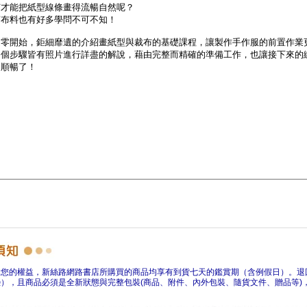
障您的權益，新絲路網路書店所購買的商品均享有到貨七天的鑑賞期（含例假日）。退
），且商品必須是全新狀態與完整包裝(商品、附件、內外包裝、隨貨文件、贈品等)