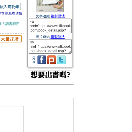
後立即為您進貨
文字連結
複製語法
進入調書程序,
圖片連結
複製語法
分
享