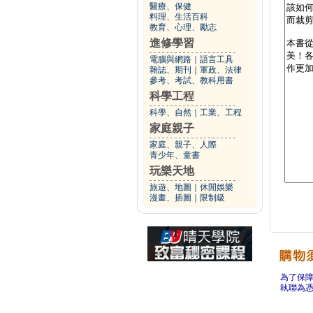
醫療、保健
料理、生活百科
教育、心理、勵志
進修學習
電腦與網路
｜
語言工具
雜誌、期刊
｜
軍政、法律
參考、考試、教科用書
科學工程
科學、自然
｜
工業、工程
家庭親子
家庭、親子、人際
青少年、童書
玩樂天地
旅遊、地圖
｜
休閒娛樂
漫畫、插圖
｜
限制級
為了保
執聯為憑