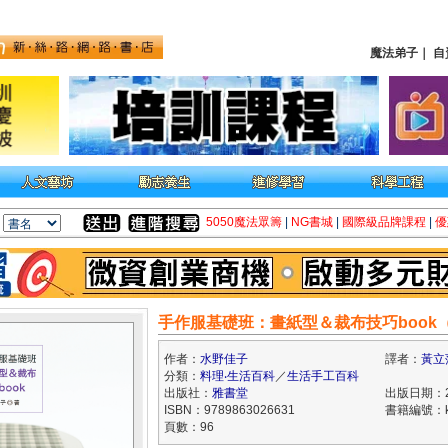
魔法弟子
｜
自
5050魔法眾籌
|
NG書城
|
國際級品牌課程
|
優
手作服基礎班：畫紙型＆裁布技巧book
作者：
水野佳子
譯者：
黃立
分類：
料理‧生活百科
／
生活手工百科
出版社：
雅書堂
出版日期：20
ISBN：9789863026631
書籍編號：kk
頁數：96