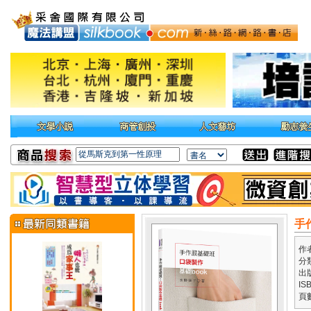
手
作
分
出
IS
頁