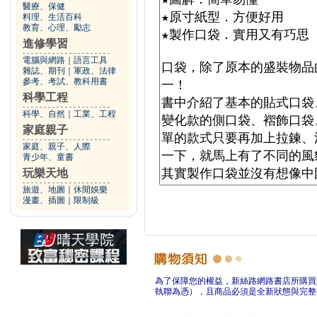
醫療、保健
料理、生活百科
教育、心理、勵志
進修學習
電腦與網路
｜
語言工具
雜誌、期刊
｜
軍政、法律
參考、考試、教科用書
科學工程
科學、自然
｜
工業、工程
家庭親子
家庭、親子、人際
青少年、童書
玩樂天地
旅遊、地圖
｜
休閒娛樂
漫畫、插圖
｜
限制級
為了保障您的權益，新絲路網路書店所購買
執聯為憑），且商品必須是全新狀態與完整