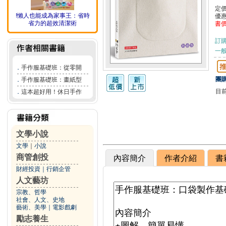
定
!懶人也能成為家事王：省時
優
省力的超效清潔術
書
訂
一般
．
手作服基礎班：從零開
團購
．
手作服基礎班：畫紙型
目
．
這本超好用！休日手作
文學小說
文學
｜
小說
商管創投
內容簡介
作者介紹
書
財經投資
｜
行銷企管
人文藝坊
宗教、哲學
社會、人文、史地
藝術、美學
｜
電影戲劇
勵志養生