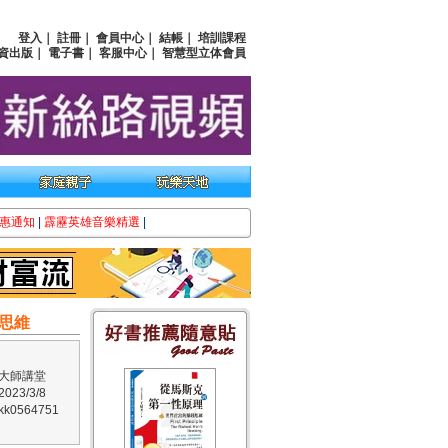
登入
｜
註冊
｜
會員中心
｜
結帳
｜
培訓課程
資出版
｜
電子書
｜
客服中心
｜
智慧型立体會員
惠通知
|
霹靂英雄音樂精選
|
思維
大師講堂
23/3/8
0564751