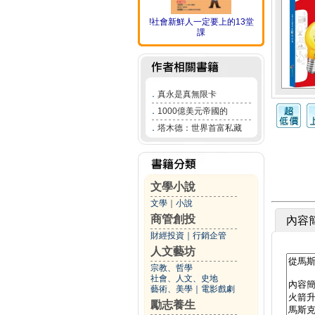
!社會新鮮人一定要上的13堂
課
．
真永是真無限卡
．
1000億美元帝國的
．
塔木德：世界首富私藏
文學小說
文學
｜
小說
商管創投
內容
財經投資
｜
行銷企管
人文藝坊
宗教、哲學
社會、人文、史地
藝術、美學
｜
電影戲劇
勵志養生