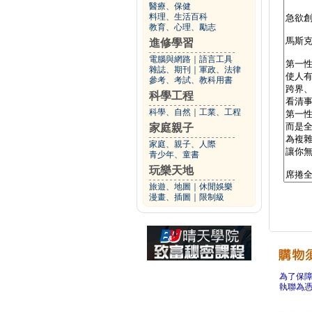
醫療、保健
料理、生活百科
教育、心理、勵志
進修學習
電腦與網路
｜
語言工具
雜誌、期刊
｜
軍政、法律
參考、考試、教科用書
科學工程
科學、自然
｜
工業、工程
家庭親子
家庭、親子、人際
青少年、童書
玩樂天地
旅遊、地圖
｜
休閒娛樂
漫畫、插圖
｜
限制級
為了保
執聯為憑