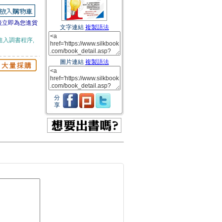
後立即為您進貨
文字連結
複製語法
進入調書程序,
圖片連結
複製語法
分
享