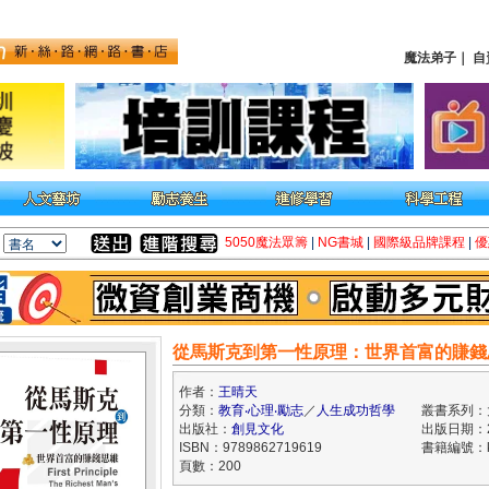
魔法弟子
｜
自
5050魔法眾籌
|
NG書城
|
國際級品牌課程
|
優
從馬斯克到第一性原理：世界首富的賺錢
作者：
王晴天
分類：
教育‧心理‧勵志
／
人生成功哲學
叢書系列：
出版社：
創見文化
出版日期：20
ISBN：9789862719619
書籍編號：kk
頁數：200