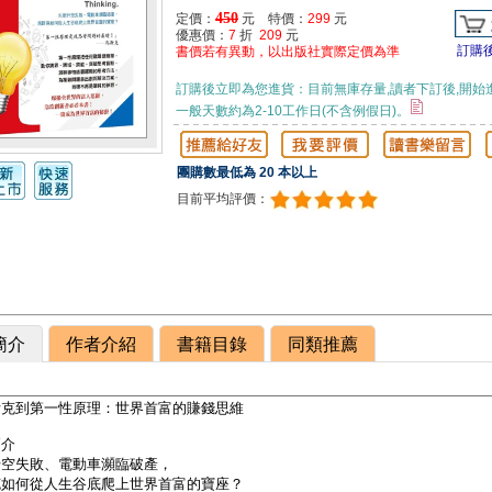
450
定價：
元 特價：
299
元
優惠價：
7
折
209
元
訂購
書價若有異動，以出版社實際定價為準
訂購後立即為您進貨：目前無庫存量,讀者下訂後,開始
一般天數約為2-10工作日(不含例假日)。
團購數最低為 20 本以上
目前平均評價：
簡介
作者介紹
書籍目錄
同類推薦