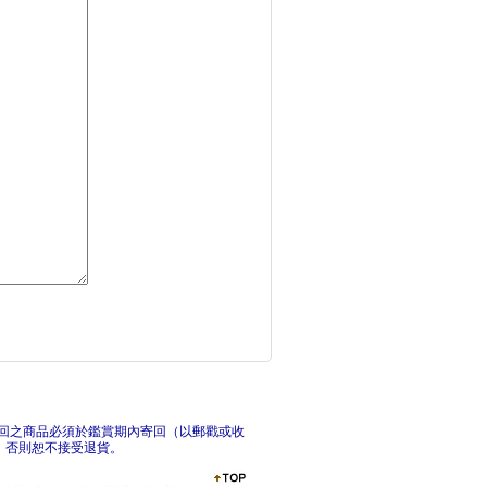
無路之路【雙書典藏套
打開
猶太致富捷徑：財富是
來日
回之商品必須於鑑賞期內寄回（以郵戳或收
，否則恕不接受退貨。