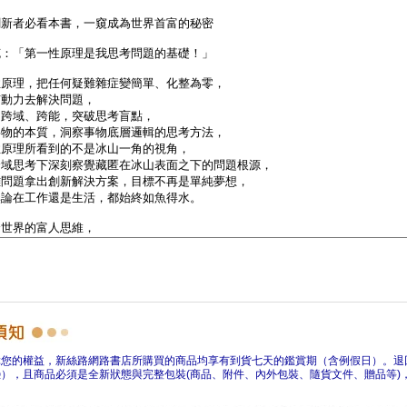
障您的權益，新絲路網路書店所購買的商品均享有到貨七天的鑑賞期（含例假日）。退
），且商品必須是全新狀態與完整包裝(商品、附件、內外包裝、隨貨文件、贈品等)