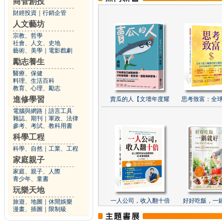
商管創投
財經投資
｜
行銷企管
人文藝坊
宗教、哲學
社會、人文、史地
藝術、美學
｜
電影戲劇
勵志養生
醫療、保健
料理、生活百科
教育、心理、勵志
進修學習
賣瓜的人【文壇年度耀
思考致富：全球
電腦與網路
｜
語言工具
雜誌、期刊
｜
軍政、法律
參考、考試、教科用書
科學工程
科學、自然
｜
工業、工程
家庭親子
家庭、親子、人際
青少年、童書
玩樂天地
一人公司，收入翻十倍
好好吃飯，一
旅遊、地圖
｜
休閒娛樂
漫畫、插圖
｜
限制級