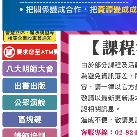
服
務
新
思
路