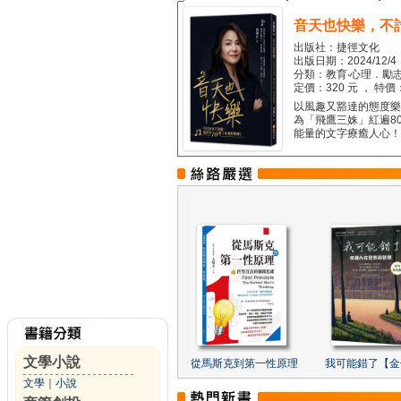
音天也快樂，不
出版社：捷徑文化
出版日期：2024/12/4
分類：教育‧心理．勵志
定價：320 元 ， 特價
以風趣又豁達的態度樂觀
為「飛鷹三姝」紅遍8
能量的文字療癒人心！...
文學小說
從馬斯克到第一性原理
我可能錯了【金
文學
｜
小說