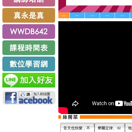
—
—
—
—
—
音天也快樂，不
摩爾定律、AI
地