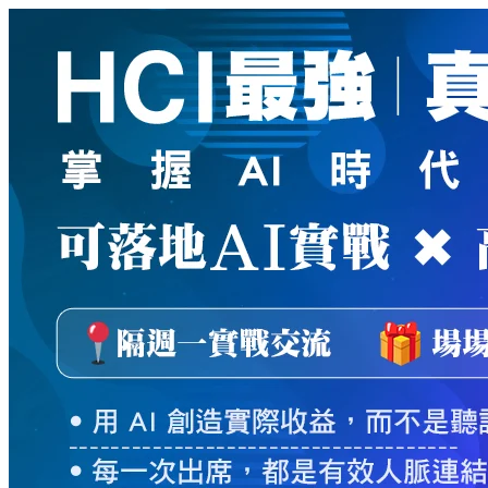
新
絲
路
網
路
書
店
-
知
識