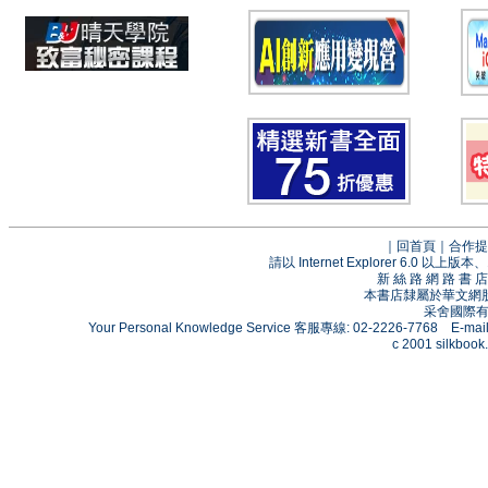
｜
回首頁
｜
合作提
請以 Internet Explorer 6.0
新 絲 路 網 路 
本書店隸屬於華文網
采舍國際有限
Your Personal Knowledge Service 客服專線: 02-2226-7768 E-mai
c 2001 silkbook.