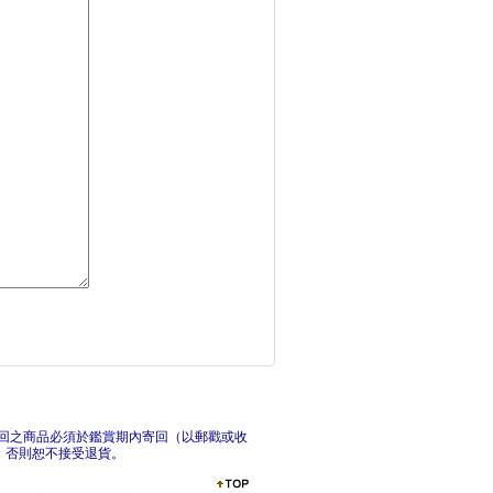
花香園的女兒們：被海
川普
資訊之國 ： 美國資
為什
回之商品必須於鑑賞期內寄回（以郵戳或收
，否則恕不接受退貨。