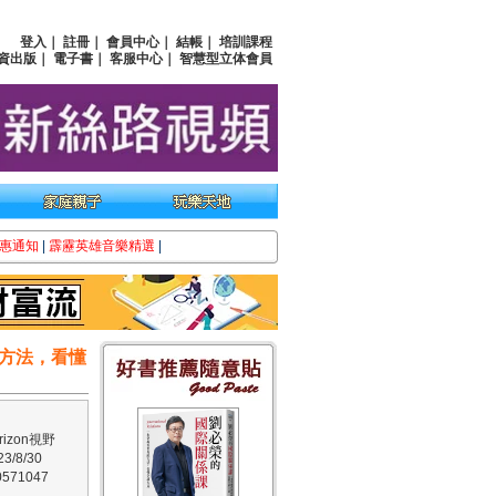
登入
｜
註冊
｜
會員中心
｜
結帳
｜
培訓課程
資出版
｜
電子書
｜
客服中心
｜
智慧型立体會員
惠通知
|
霹靂英雄音樂精選
|
方法，看懂
izon視野
/8/30
571047