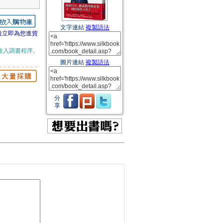
文字連結
複製語法
後立即為您進貨
進入調書程序,
圖片連結
複製語法
分
享