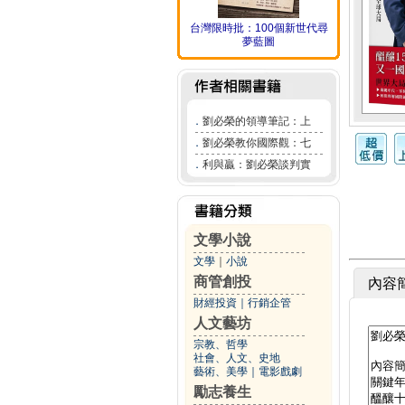
台灣限時批：100個新世代尋
夢藍圖
．
劉必榮的領導筆記：上
．
劉必榮教你國際觀：七
．
利與贏：劉必榮談判實
文學小說
文學
｜
小說
商管創投
內容
財經投資
｜
行銷企管
人文藝坊
宗教、哲學
社會、人文、史地
藝術、美學
｜
電影戲劇
勵志養生