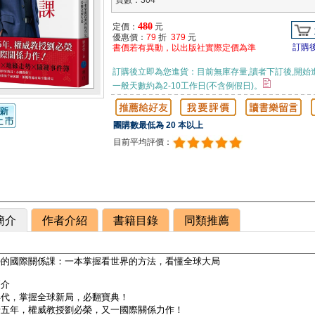
頁數：304
480
定價：
元
優惠價：
79
折
379
元
訂購
書價若有異動，以出版社實際定價為準
訂購後立即為您進貨：目前無庫存量,讀者下訂後,開始
一般天數約為2-10工作日(不含例假日)。
團購數最低為 20 本以上
目前平均評價：
簡介
作者介紹
書籍目錄
同類推薦