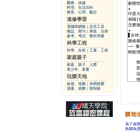
醫療、保健
料理、生活百科
教育、心理、勵志
進修學習
電腦與網路
｜
語言工具
雜誌、期刊
｜
軍政、法律
參考、考試、教科用書
科學工程
科學、自然
｜
工業、工程
家庭親子
家庭、親子、人際
青少年、童書
玩樂天地
旅遊、地圖
｜
休閒娛樂
漫畫、插圖
｜
限制級
為了保
執聯為憑