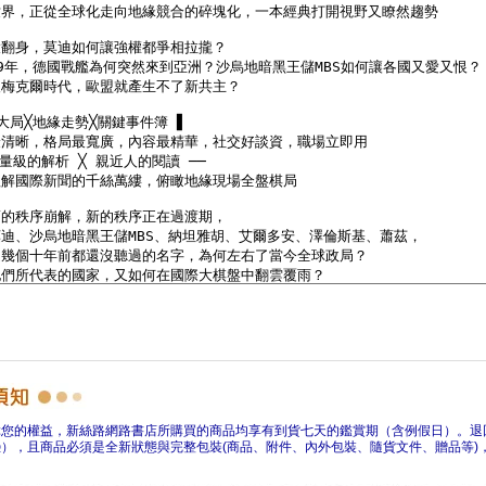
障您的權益，新絲路網路書店所購買的商品均享有到貨七天的鑑賞期（含例假日）。退
），且商品必須是全新狀態與完整包裝(商品、附件、內外包裝、隨貨文件、贈品等)