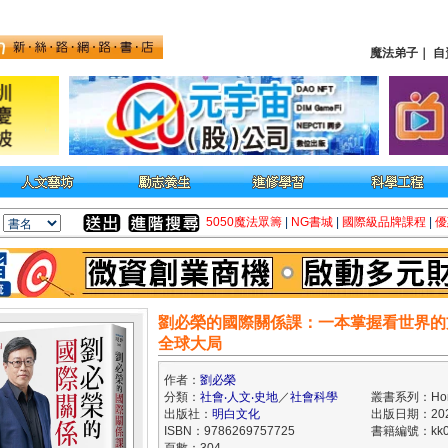
魔法弟子
｜
自
5050魔法眾籌
|
NG書城
|
國際級品牌課程
|
優
劉必榮的國際關係課：一本掌握看世界的
全球大局
作者：
劉必榮
分類：
社會‧人文‧史地
／
社會科學
叢書系列：Hor
出版社：
明白文化
出版日期：2023
ISBN：9786269757725
書籍編號：kk0