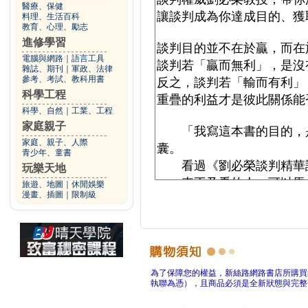
醫療、保健
料理、生活百科
教育、心理、勵志
進修學習
電腦與網路
｜
語言工具
雜誌、期刊
｜
軍政、法律
參考、考試、教科用書
科學工程
科學、自然
｜
工業、工程
家庭親子
家庭、親子、人際
青少年、童書
玩樂天地
旅遊、地圖
｜
休閒娛樂
漫畫、插圖
｜
限制級
為了保障您的權益，新絲路網路書店所購買
執聯為憑），且商品必須是全新狀態與完整