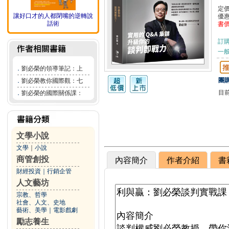
定
讓好口才的人都閉嘴的逆轉說
優
話術
書
訂
一般
．
劉必榮的領導筆記：上
團購
．
劉必榮教你國際觀：七
目
．
劉必榮的國際關係課：
文學小說
文學
｜
小說
商管創投
內容簡介
作者介紹
書
財經投資
｜
行銷企管
人文藝坊
宗教、哲學
社會、人文、史地
藝術、美學
｜
電影戲劇
勵志養生