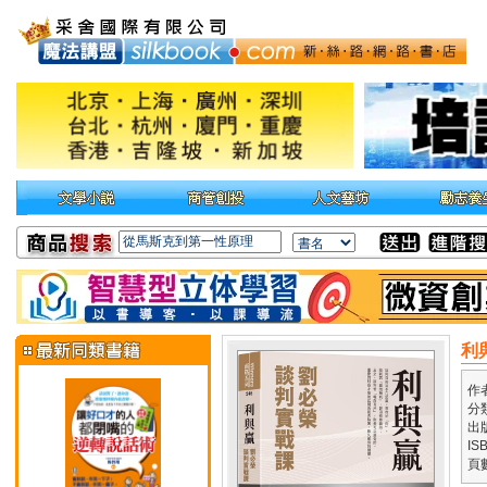
利
作
分
出
IS
頁