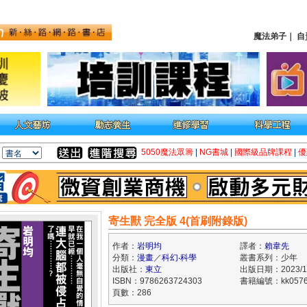
魔法弟子
｜
自
5050魔法眾籌
|
NG書城
|
國際級品牌課程
|
優
寄生獸 完全版 4(首刷附錄版)
作者：
岩明均
譯者：
賴韋先
分類：
漫畫
／
科幻‧科學
叢書系列：少年
出版社：
東立
出版日期：2023/12
ISBN：9786263724303
書籍編號：kk0576
頁數：286