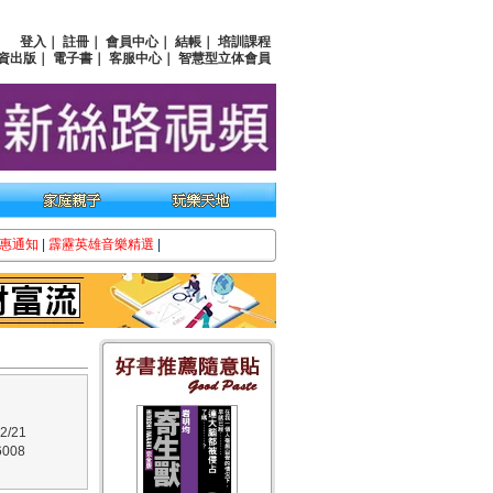
登入
｜
註冊
｜
會員中心
｜
結帳
｜
培訓課程
資出版
｜
電子書
｜
客服中心
｜
智慧型立体會員
惠通知
|
霹靂英雄音樂精選
|
/21
008