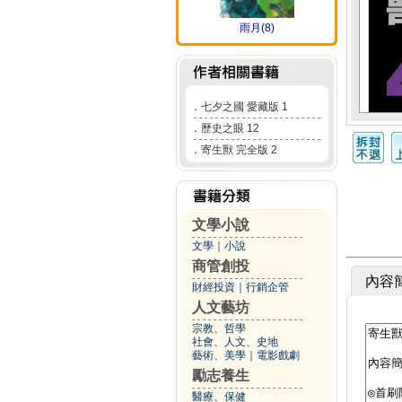
雨月(8)
．
七夕之國 愛藏版 1
．
歷史之眼 12
．
寄生獸 完全版 2
文學小說
文學
｜
小說
商管創投
內容
財經投資
｜
行銷企管
人文藝坊
宗教、哲學
社會、人文、史地
藝術、美學
｜
電影戲劇
勵志養生
醫療、保健