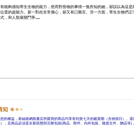
障您的權益，新絲路網路書店所購買的商品均享有到貨七天的鑑賞期（含例假日）。退
），且商品必須是全新狀態與完整包裝(商品、附件、內外包裝、隨貨文件、贈品等)