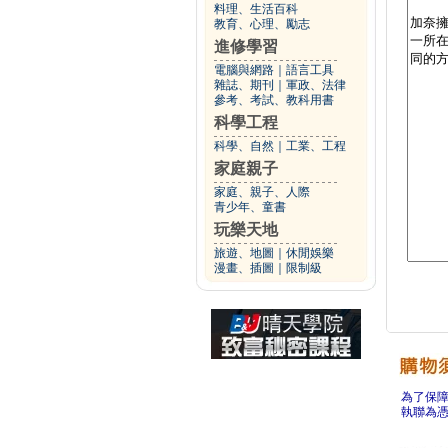
料理、生活百科
教育、心理、勵志
進修學習
電腦與網路
｜
語言工具
雜誌、期刊
｜
軍政、法律
參考、考試、教科用書
科學工程
科學、自然
｜
工業、工程
家庭親子
家庭、親子、人際
青少年、童書
玩樂天地
旅遊、地圖
｜
休閒娛樂
漫畫、插圖
｜
限制級
為了保
執聯為憑