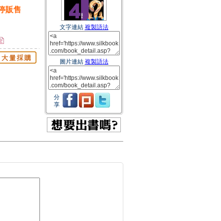
停販售
文字連結
複製語法
圖片連結
複製語法
分
享