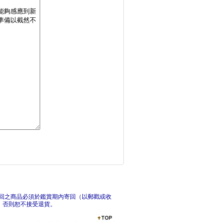
超少女：明日之女(同
忍者
星旅少年(3)
驚奇
回之商品必須於鑑賞期內寄回（以郵戳或收
，否則恕不接受退貨。