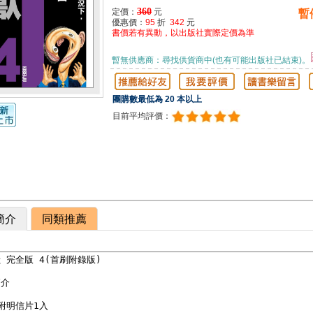
360
定價：
元
暫
優惠價：
95
折
342
元
書價若有異動，以出版社實際定價為準
暫無供應商：尋找供貨商中(也有可能出版社已結束)。
團購數最低為 20 本以上
目前平均評價：
簡介
同類推薦