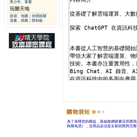
青少年、童書
玩樂天地
旅遊、地圖
｜
休閒娛樂
漫畫、插圖
｜
限制級
為了保障您的權益，新絲路網路書店所購買
執聯為憑），且商品必須是全新狀態與完整