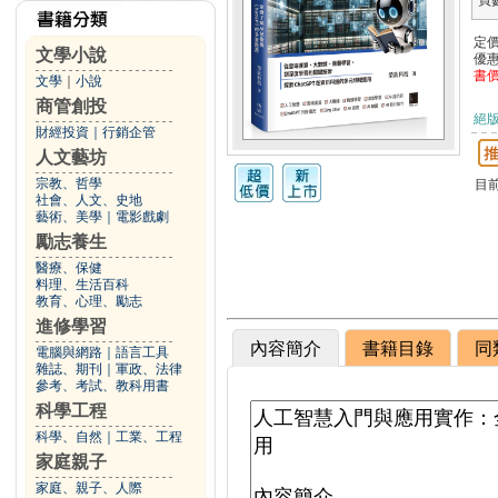
頁
定
文學小說
優
書
文學
｜
小說
商管創投
絕
財經投資
｜
行銷企管
人文藝坊
宗教、哲學
目
社會、人文、史地
藝術、美學
｜
電影戲劇
勵志養生
醫療、保健
料理、生活百科
教育、心理、勵志
進修學習
內容簡介
書籍目錄
同
電腦與網路
｜
語言工具
雜誌、期刊
｜
軍政、法律
參考、考試、教科用書
科學工程
科學、自然
｜
工業、工程
家庭親子
家庭、親子、人際