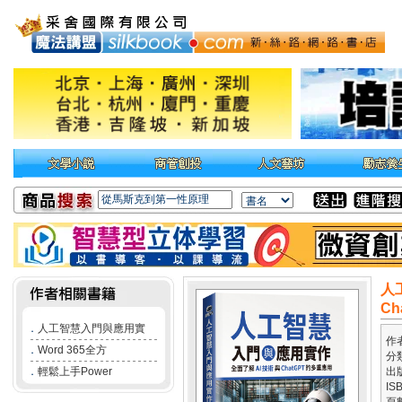
人
Ch
．
人工智慧入門與應用實
作
．
Word 365全方
分
．
輕鬆上手Power
出
IS