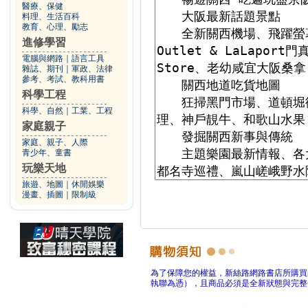
醫療、保健
料理、生活百科
教育、心理、勵志
進修學習
電腦與網路
｜
語言工具
雜誌、期刊
｜
軍政、法律
參考、考試、教科用書
科學工程
科學、自然
｜
工業、工程
家庭親子
家庭、親子、人際
青少年、童書
玩樂天地
旅遊、地圖
｜
休閒娛樂
漫畫、插圖
｜
限制級
為了保障您的權益，新絲路網路書店所購買
執聯為憑），且商品必須是全新狀態與完整