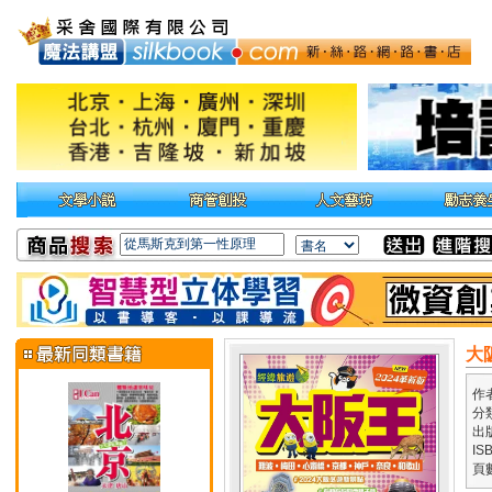
大阪
作
分
出
IS
頁