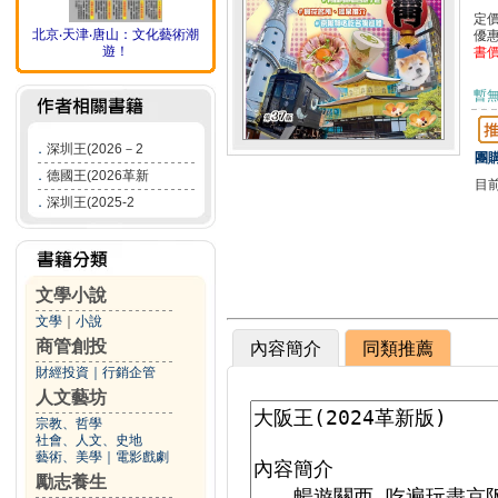
定
北京‧天津‧唐山：文化藝術潮
優
遊！
書
暫
．
深圳王(2026－2
團購
．
德國王(2026革新
目
．
深圳王(2025-2
文學小說
文學
｜
小說
商管創投
內容簡介
同類推薦
財經投資
｜
行銷企管
人文藝坊
宗教、哲學
社會、人文、史地
藝術、美學
｜
電影戲劇
勵志養生