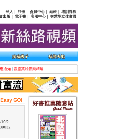
登入
｜
註冊
｜
會員中心
｜
結帳
｜
培訓課程
資出版
｜
電子書
｜
客服中心
｜
智慧型立体會員
惠通知
|
霹靂英雄音樂精選
|
sy GO!
10/2
9032