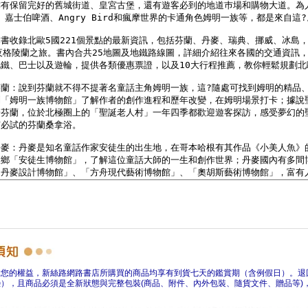
障您的權益，新絲路網路書店所購買的商品均享有到貨七天的鑑賞期（含例假日）。退
），且商品必須是全新狀態與完整包裝(商品、附件、內外包裝、隨貨文件、贈品等)