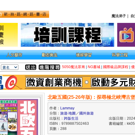
魔法弟子
｜
自
5050魔法眾籌
|
NG書城
|
國際級品牌課程
|
優
北歐五國(25-26年版)：探尋極北峽灣古堡Ea
作者：
Lammay
分類：
旅遊‧地圖
／
國外旅遊
出版社：
跨版生活
出版日期：2024/
ISBN：9789887502463
書籍編號：kk058
頁數：288