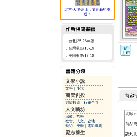
北京‧天津‧唐山：文化藝術潮
遊！
．
台北(25-26年版
．
台灣環島(18-19
．
美國東岸(17-18
文學小說
文學
｜
小說
商管創投
內容
財經投資
｜
行銷企管
人文藝坊
宗教、哲學
社會、人文、史地
藝術、美學
｜
電影戲劇
勵志養生