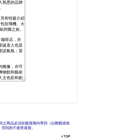
首爾：最新‧最前線‧
追夢
全日本空弁＆空港伴手
札幌
回之商品必須於鑑賞期內寄回（以郵戳或收
，否則恕不接受退貨。