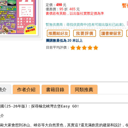
490
定價：
元
暫
優惠價：
95
折
465
元
書價若有異動，以出版社實際定價為準
暫無供應商：尋找供貨商中(也有可能出版社已結束)。
團購數最低為 20 本以上
目前平均評價：
簡介
作者介紹
書籍目錄
同類推薦