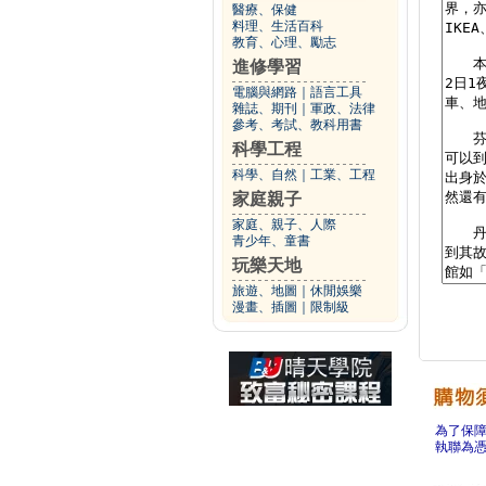
醫療、保健
料理、生活百科
教育、心理、勵志
進修學習
電腦與網路
｜
語言工具
雜誌、期刊
｜
軍政、法律
參考、考試、教科用書
科學工程
科學、自然
｜
工業、工程
家庭親子
家庭、親子、人際
青少年、童書
玩樂天地
旅遊、地圖
｜
休閒娛樂
漫畫、插圖
｜
限制級
為了保
執聯為憑