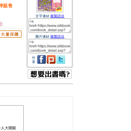
停販售
文字連結
複製語法
圖片連結
複製語法
分
享