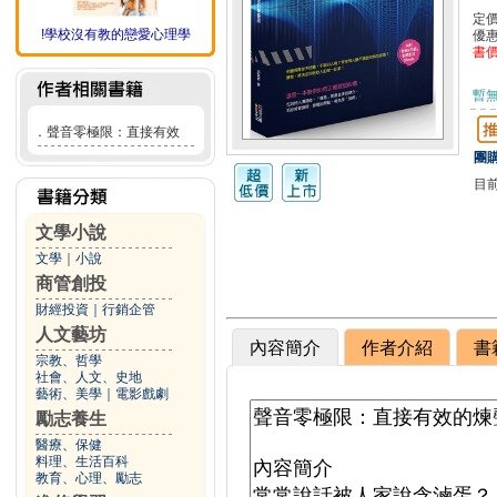
定
!學校沒有教的戀愛心理學
優
書
暫
．
聲音零極限：直接有效
團購
目
文學小說
文學
｜
小說
商管創投
財經投資
｜
行銷企管
人文藝坊
內容簡介
作者介紹
書
宗教、哲學
社會、人文、史地
藝術、美學
｜
電影戲劇
勵志養生
醫療、保健
料理、生活百科
教育、心理、勵志