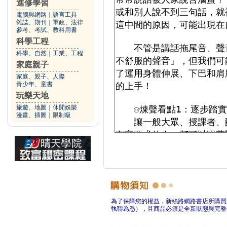
進修學習
電腦與網路
｜
語言工具
雜誌、期刊
｜
軍政、法律
參考、考試、教科用書
科學工程
科學、自然
｜
工業、工程
家庭親子
家庭、親子、人際
青少年、童書
玩樂天地
旅遊、地圖
｜
休閒娛樂
漫畫、插圖
｜
限制級
為了保障您的權益，新絲路網路書店所購買
執聯為憑），且商品必須是全新狀態與完整