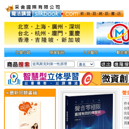
聲
作
分
出
IS
頁