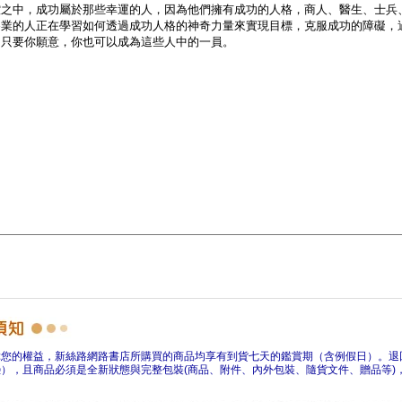
障您的權益，新絲路網路書店所購買的商品均享有到貨七天的鑑賞期（含例假日）。退
），且商品必須是全新狀態與完整包裝(商品、附件、內外包裝、隨貨文件、贈品等)