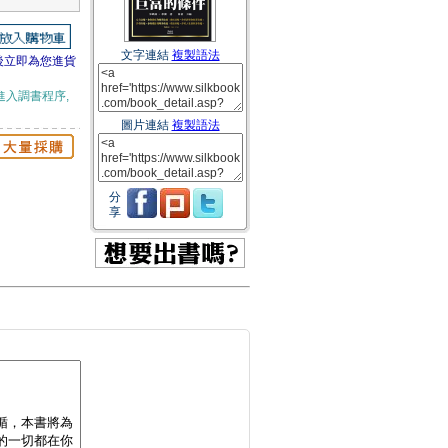
文字連結
複製語法
後立即為您進貨
進入調書程序,
圖片連結
複製語法
分
享