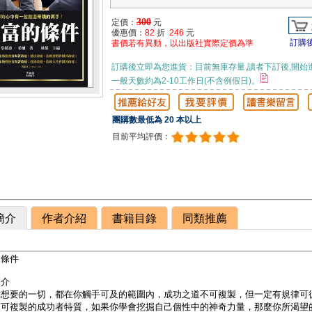
300
定價：
元
優惠價：
82
折
246
元
訂購
書價若有異動，以出版社實際定價為準
訂購後立即為您進貨：目前無庫存量,讀者下訂後,開始
一般天數約為2-10工作日(不含例假日)。
團購數最低為 20 本以上
目前平均評價：
簡介
作者介紹
書籍目錄
同類推薦