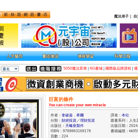
魔法弟子
｜
自
5050魔法眾籌
|
NG書城
|
國際級品牌課程
|
優
巨富的條件
You can create your own miracle
作者：
拿破崙．希爾
譯者：
本社
分類：
財經投資
／
理財投資
叢書系列：人生
出版社：
天蠍座製作
出版日期：2024/
ISBN：9789863169178
書籍編號：kk059
頁數：224