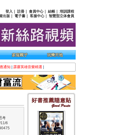
登入
｜
註冊
｜
會員中心
｜
結帳
｜
培訓課程
資出版
｜
電子書
｜
客服中心
｜
智慧型立体會員
惠通知
|
霹靂英雄音樂精選
|
思考
11/6
0475