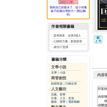
我有自己的薪水了：從小培養
孩子的滿分理財力！(附記帳
本)
．
思考致富：全球3億人
．
心靜的力量：創造財富
．
成功17堂課
文學小說
文學
｜
小說
內容
商管創投
財經投資
｜
行銷企管
人文藝坊
宗教、哲學
社會、人文、史地
藝術、美學
｜
電影戲劇