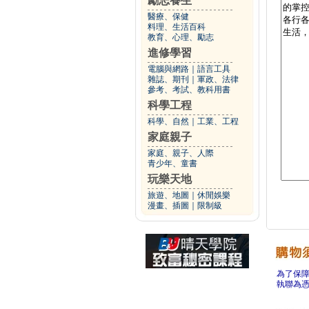
勵志養生
醫療、保健
料理、生活百科
教育、心理、勵志
進修學習
電腦與網路
｜
語言工具
雜誌、期刊
｜
軍政、法律
參考、考試、教科用書
科學工程
科學、自然
｜
工業、工程
家庭親子
家庭、親子、人際
青少年、童書
玩樂天地
旅遊、地圖
｜
休閒娛樂
漫畫、插圖
｜
限制級
為了保
執聯為憑