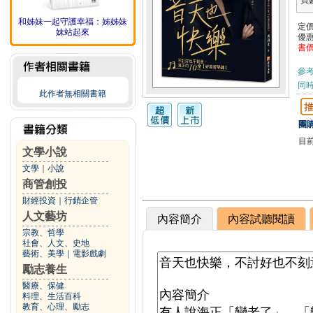
頁
和姊妹一起守護幸福：姊姊妹
定
妹站起來
優
書
參
同
此作者無相關書籍
團購
目
文學小說
文學
｜
小說
商管創投
財經投資
｜
行銷企管
人文藝坊
內容簡介
內容試聽閱讀
宗教、哲學
社會、人文、史地
藝術、美學
｜
電影戲劇
勵志養生
醫療、保健
料理、生活百科
教育、心理、勵志