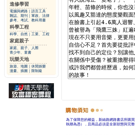
進修學習
電腦與網路
｜
語言工具
雜誌、期刊
｜
軍政、法律
參考、考試、教科用書
科學工程
科學、自然
｜
工業、工程
家庭親子
家庭、親子、人際
青少年、童書
玩樂天地
旅遊、地圖
｜
休閒娛樂
漫畫、插圖
｜
限制級
為了保障您的權益，新絲路網路書店所購買
執聯為憑），且商品必須是全新狀態與完整