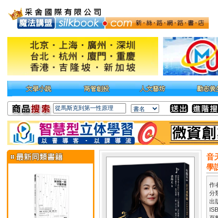
音
學
作
分
出
IS