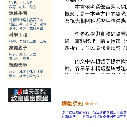
料理、生活百科
教育、心理、勵志
進修學習
電腦與網路
｜
語言工具
雜誌、期刊
｜
軍政、法律
參考、考試、教科用書
科學工程
科學、自然
｜
工業、工程
家庭親子
家庭、親子、人際
青少年、童書
玩樂天地
旅遊、地圖
｜
休閒娛樂
漫畫、插圖
｜
限制級
為了保障您的權益，新絲路網路書店所購買
執聯為憑），且商品必須是全新狀態與完整