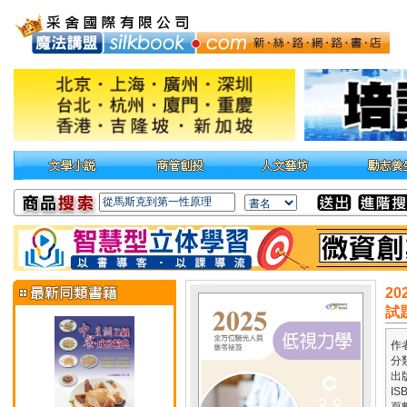
2
試題
作
分
出
IS