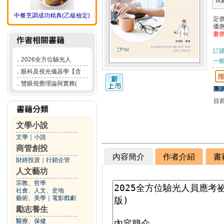
頁
中餐烹調成功精典(乙級檢定)
定
優
書
訂
．
2026全方位驗光人
一般
．
眼科及視光儀器學【含
．
雙眼視覺理論與實務(
團購
目
文學小說
文學
｜
小說
商管創投
內容簡介
作者介紹
書
財經投資
｜
行銷企管
人文藝坊
宗教、哲學
社會、人文、史地
藝術、美學
｜
電影戲劇
勵志養生
醫療、保健