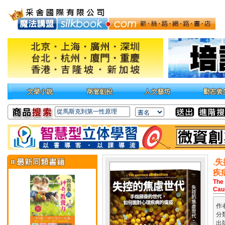
.
疾
The 
Caus
作
分
出