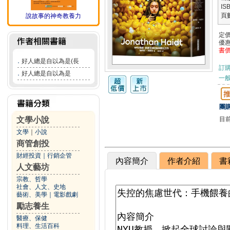
IS
頁
說故事的神奇教養力
定
優
書
．
好人總是自以為是(長
訂
．
好人總是自以為是
一般
團購
目
文學小說
文學
｜
小說
商管創投
財經投資
｜
行銷企管
內容簡介
作者介紹
書
人文藝坊
宗教、哲學
社會、人文、史地
藝術、美學
｜
電影戲劇
勵志養生
醫療、保健
料理、生活百科