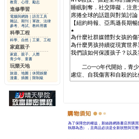
教育、心理、勵志
進修學習
電腦與網路
｜
語言工具
雜誌、期刊
｜
軍政、法律
參考、考試、教科用書
科學工程
科學、自然
｜
工業、工程
家庭親子
家庭、親子、人際
青少年、童書
玩樂天地
旅遊、地圖
｜
休閒娛樂
漫畫、插圖
｜
限制級
為了保障您的權益，新絲路網路書店所購買
執聯為憑），且商品必須是全新狀態與完整