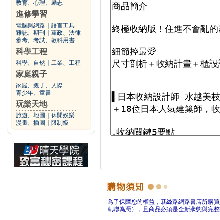
教育、心理、勵志
進修學習
電腦與網路
｜
語言工具
雜誌、期刊
｜
軍政、法律
參考、考試、教科用書
科學工程
科學、自然
｜
工業、工程
家庭親子
家庭、親子、人際
青少年、童書
玩樂天地
旅遊、地圖
｜
休閒娛樂
漫畫、插圖
｜
限制級
為了保障您的權益，新絲路網路書店所購買
執聯為憑），且商品必須是全新狀態與完整