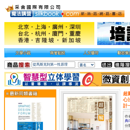
超
心
計
作
典
分