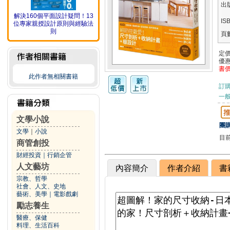
出
解決160個平面設計疑問！13
IS
位專家親授設計原則與經驗法
則
頁
定
優
書
此作者無相關書籍
訂
一般
文學小說
團購
文學
｜
小說
目
商管創投
財經投資
｜
行銷企管
人文藝坊
內容簡介
作者介紹
書
宗教、哲學
社會、人文、史地
藝術、美學
｜
電影戲劇
勵志養生
醫療、保健
料理、生活百科