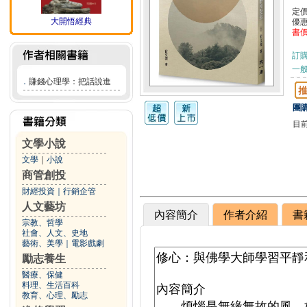
定
大開悟經典
優
書
訂
一般
．
賺錢心理學：把話說進
團購
目
文學小說
文學
｜
小說
商管創投
財經投資
｜
行銷企管
人文藝坊
內容簡介
作者介紹
書
宗教、哲學
社會、人文、史地
藝術、美學
｜
電影戲劇
勵志養生
醫療、保健
料理、生活百科
教育、心理、勵志