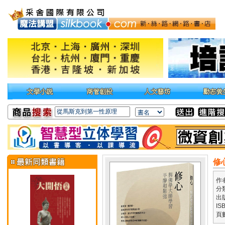
修
作
分
出
IS
頁