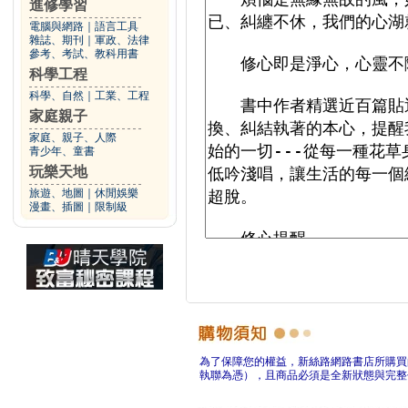
進修學習
電腦與網路
｜
語言工具
雜誌、期刊
｜
軍政、法律
參考、考試、教科用書
科學工程
科學、自然
｜
工業、工程
家庭親子
家庭、親子、人際
青少年、童書
玩樂天地
旅遊、地圖
｜
休閒娛樂
漫畫、插圖
｜
限制級
為了保障您的權益，新絲路網路書店所購買
執聯為憑），且商品必須是全新狀態與完整