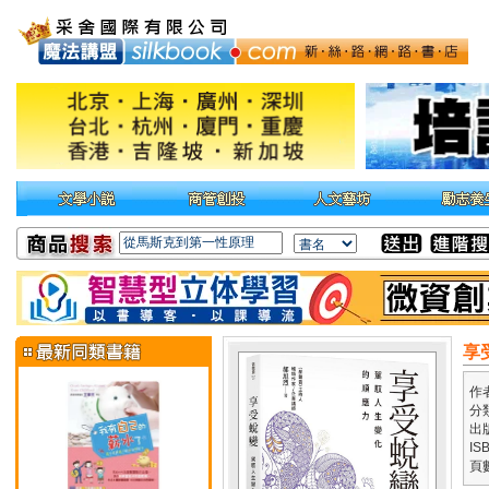
享
作
分
出
IS
頁