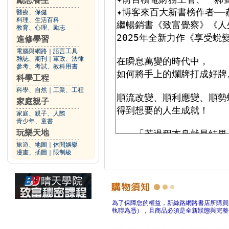
勵志養生
醫療、保健
料理、生活百科
教育、心理、勵志
進修學習
電腦與網路
｜
語言工具
雜誌、期刊
｜
軍政、法律
參考、考試、教科用書
科學工程
科學、自然
｜
工業、工程
家庭親子
家庭、親子、人際
青少年、童書
玩樂天地
旅遊、地圖
｜
休閒娛樂
漫畫、插圖
｜
限制級
為了保障您的權益，新絲路網路書店所購買
執聯為憑），且商品必須是全新狀態與完整