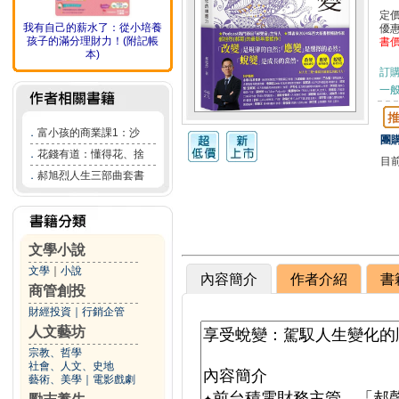
定
我有自己的薪水了：從小培養
優
孩子的滿分理財力！(附記帳
書
本)
訂
一般
．
富小孩的商業課1：沙
團購
．
花錢有道：懂得花、捨
目
．
郝旭烈人生三部曲套書
文學小說
文學
｜
小說
內容簡介
作者介紹
書
商管創投
財經投資
｜
行銷企管
人文藝坊
宗教、哲學
社會、人文、史地
藝術、美學
｜
電影戲劇