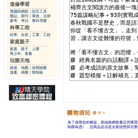
進修學習
電腦與網路
｜
語言工具
雜誌、期刊
｜
軍政、法律
參考、考試、教科用書
科學工程
科學、自然
｜
工業、工程
家庭親子
家庭、親子、人際
青少年、童書
玩樂天地
旅遊、地圖
｜
休閒娛樂
漫畫、插圖
｜
限制級
為了保障您的權益，新絲路網路書店所購買
執聯為憑），且商品必須是全新狀態與完整