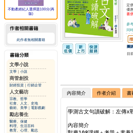
定
不動產經紀人選擇題100分(再
優
版)
書
參
同
此作者無相關書籍
團購
目
文學小說
文學
｜
小說
商管創投
財經投資
｜
行銷企管
人文藝坊
內容簡介
作者介紹
書
宗教、哲學
社會、人文、史地
藝術、美學
｜
電影戲劇
勵志養生
醫療、保健
料理、生活百科
教育、心理、勵志