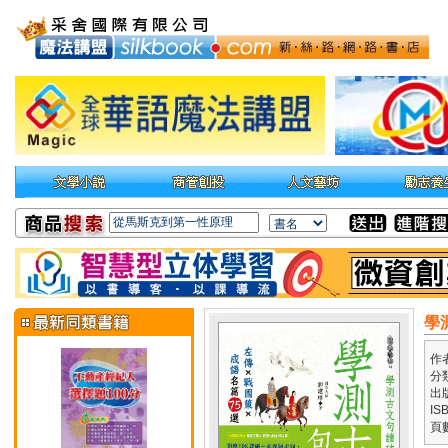
學
作
分
出
IS
頁