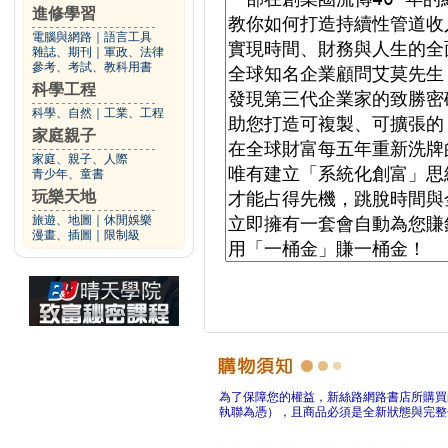
進修學習
電腦與網路
｜
語言工具
雜誌、期刊
｜
軍政、法律
參考、考試、教科用書
科學工程
科學、自然
｜
工業、工程
家庭親子
家庭、親子、人際
青少年、童書
玩樂天地
旅遊、地圖
｜
休閒娛樂
漫畫、插圖
｜
限制級
為了保障您的權益，新絲路網路書店所購買
執聯為憑），且商品必須是全新狀態與完整