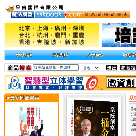
系
作
分
出
IS
頁