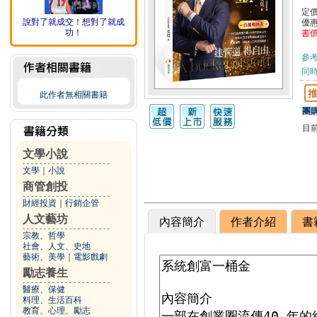
定
說對了就成交！想對了就成
優
功！
書
參
同
此作者無相關書籍
團購
目
文學小說
文學
｜
小說
商管創投
財經投資
｜
行銷企管
人文藝坊
內容簡介
作者介紹
書
宗教、哲學
社會、人文、史地
藝術、美學
｜
電影戲劇
勵志養生
醫療、保健
料理、生活百科
教育、心理、勵志