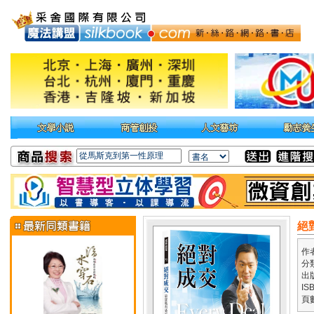
絕
作
分
出
IS
頁