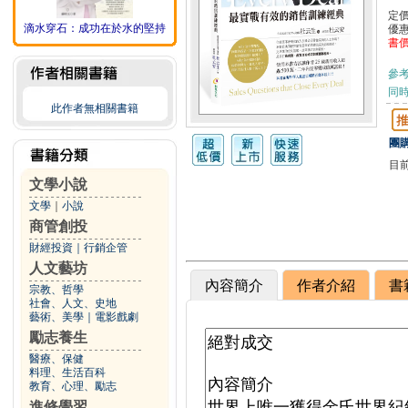
定
滴水穿石：成功在於水的堅持
優
書
參
同
此作者無相關書籍
團購
目
文學小說
文學
｜
小說
商管創投
財經投資
｜
行銷企管
人文藝坊
內容簡介
作者介紹
書
宗教、哲學
社會、人文、史地
藝術、美學
｜
電影戲劇
勵志養生
醫療、保健
料理、生活百科
教育、心理、勵志
進修學習