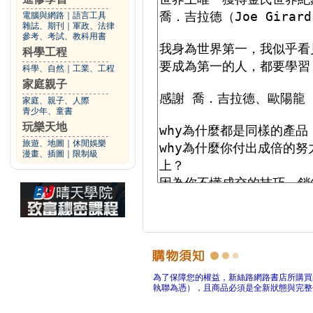
電腦與網路
｜
語言工具
雜誌、期刊
｜
軍政、法律
參考、考試、教科用書
科學工程
科學、自然
｜
工業、工程
家庭親子
家庭、親子、人際
青少年、童書
玩樂天地
旅遊、地圖
｜
休閒娛樂
漫畫、插圖
｜
限制級
為了保障您的權益，新絲路網路書店所購買
執聯為憑），且商品必須是全新狀態與完整