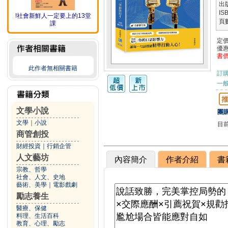
出
IS
!社會新鮮人一定要上的13堂
頁
課
定
優
書
此作者無相關書籍
訂
一般
文學小說
團購
文學
｜
小說
目
商管創投
財經投資
｜
行銷企管
人文藝坊
內容簡介
作者介紹
書
宗教、哲學
社會、人文、史地
藝術、美學
｜
電影戲劇
勵志養生
醫療、保健
料理、生活百科
教育、心理、勵志