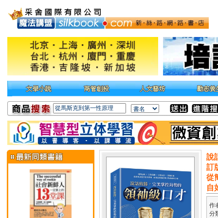
說
訂
從
自
作
分