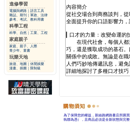
進修學習
電腦與網路
｜
語言工具
雜誌、期刊
｜
軍政、法律
參考、考試、教科用書
科學工程
科學、自然
｜
工業、工程
家庭親子
家庭、親子、人際
青少年、童書
玩樂天地
旅遊、地圖
｜
休閒娛樂
漫畫、插圖
｜
限制級
為了保障您的權益，新絲路網路書店所購買
執聯為憑），且商品必須是全新狀態與完整