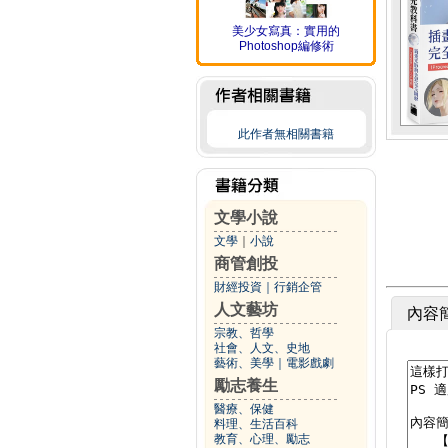
美少女寫真：實用的
Photoshop編修術
此作者無相關書籍
文學小說
文學
｜
小說
商管創投
財經投資
｜
行銷企管
人文藝坊
內容
宗教、哲學
社會、人文、史地
藝術、美學
｜
電影戲劇
勵志養生
醫療、保健
料理、生活百科
教育、心理、勵志