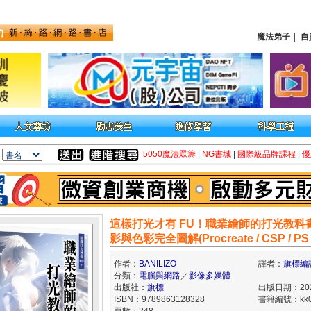
魔法弟子
｜
自
5050魔法眾籌
|
NG書城
|
國際級品牌課程
|
優
這樣打光才有 FU！職業繪師的打光教科
影與色彩完全圖解(Procreate / CSP / PS
作者：
BANILIZO
譯者：
旗標編
分類：
電腦與網路
／
影像多媒體
出版社：
旗標
出版日期：2025
ISBN：9789863128328
書籍編號：kk0