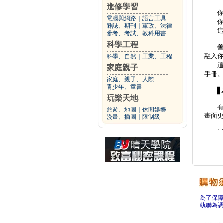
進修學習
電腦與網路
｜
語言工具
雜誌、期刊
｜
軍政、法律
參考、考試、教科用書
科學工程
科學、自然
｜
工業、工程
家庭親子
家庭、親子、人際
青少年、童書
玩樂天地
旅遊、地圖
｜
休閒娛樂
漫畫、插圖
｜
限制級
為了保
執聯為憑