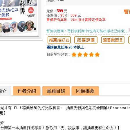
頁數：248
599
定價：
元
暫
優惠價：
95
折
569
元
書價若有異動，以出版社實際定價為準
暫無供應商：尋找供貨商中(也有可能出版社已結束)。
團購數最低為 20 本以上
目前平均評價：
簡介
作者介紹
書籍目錄
同類推薦