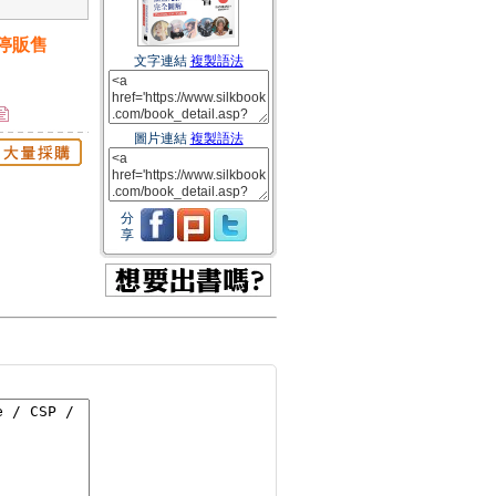
停販售
文字連結
複製語法
圖片連結
複製語法
分
享