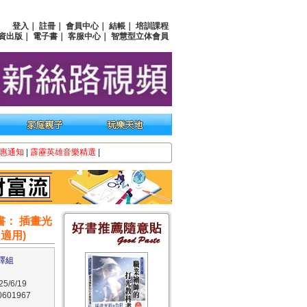
登入
｜
註冊
｜
會員中心
｜
結帳
｜
培訓課程
資出版
｜
電子書
｜
客服中心
｜
智慧型立体會員
惠通知
|
霹靂英雄音樂精選
|
書： 插畫光
 適用)
譯組
/6/19
601967