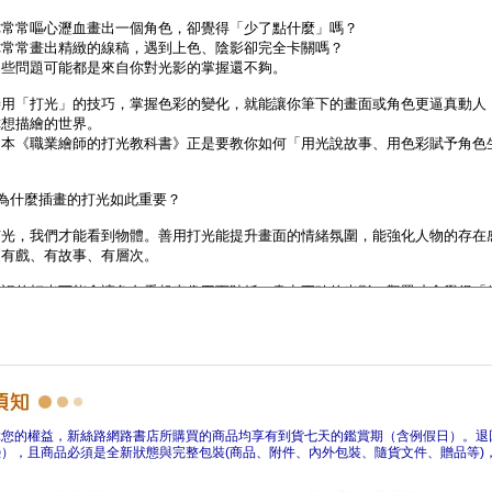
障您的權益，新絲路網路書店所購買的商品均享有到貨七天的鑑賞期（含例假日）。退
），且商品必須是全新狀態與完整包裝(商品、附件、內外包裝、隨貨文件、贈品等)