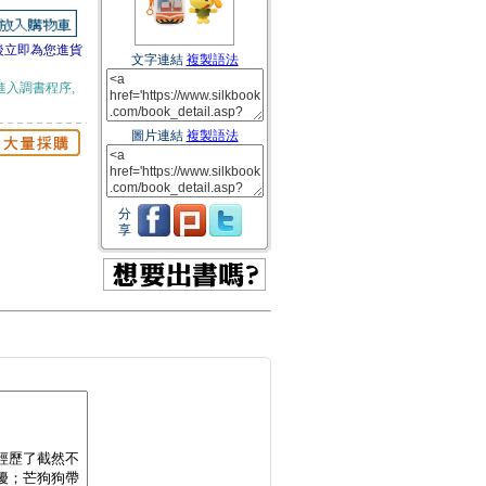
後立即為您進貨
文字連結
複製語法
進入調書程序,
圖片連結
複製語法
分
享