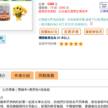
1380
定價：
元
優惠價：
79
折
1090
元
訂購
書價若有異動，以出版社實際定價為準
訂購後立即為您進貨：目前無庫存量,讀者下訂後,開始
一般天數約為2-10工作日(不含例假日)。
團購數最低為 20 本以上
目前平均評價：
簡介
作者介紹
同類推薦