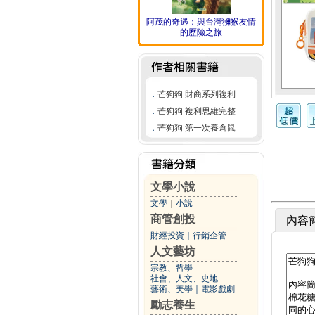
阿茂的奇遇：與台灣獼猴友情
的歷險之旅
．
芒狗狗 財商系列複利
．
芒狗狗 複利思維完整
．
芒狗狗 第一次養倉鼠
文學小說
文學
｜
小說
商管創投
內容
財經投資
｜
行銷企管
人文藝坊
宗教、哲學
社會、人文、史地
藝術、美學
｜
電影戲劇
勵志養生