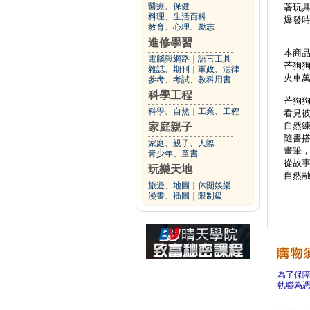
醫療、保健
料理、生活百科
教育、心理、勵志
進修學習
電腦與網路
｜
語言工具
雜誌、期刊
｜
軍政、法律
參考、考試、教科用書
科學工程
科學、自然
｜
工業、工程
家庭親子
家庭、親子、人際
青少年、童書
玩樂天地
旅遊、地圖
｜
休閒娛樂
漫畫、插圖
｜
限制級
為了保
執聯為憑