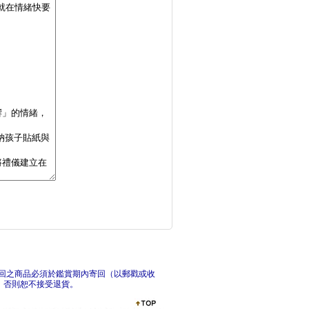
妲拉應該怎麼做？：養
諾亞方舟(三版)
回之商品必須於鑑賞期內寄回（以郵戳或收
，否則恕不接受退貨。