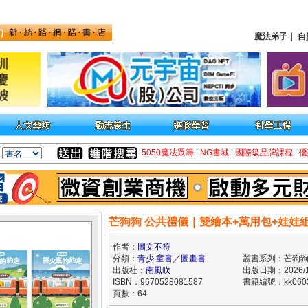
魔法弟子
｜
自
5050魔法眾籌
|
NG書城
|
國際級品牌課程
|
優
芒狗狗 公共禮儀｜雙繪本+萬用包+娃娃
作者：
圖文不符
分類：
青少‧童書
／
圖畫書
叢書系列：芒狗
出版社：
南風吹
出版日期：2026/1
ISBN：9670528081587
書籍編號：kk060
頁數：64