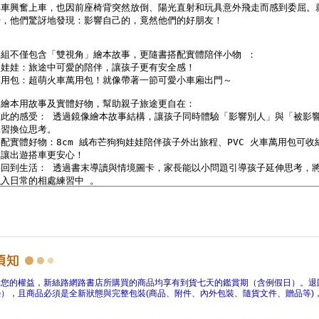
障您的權益，新絲路網路書店所購買的商品均享有到貨七天的鑑賞期（含例假日）。退
），且商品必須是全新狀態與完整包裝(商品、附件、內外包裝、隨貨文件、贈品等)