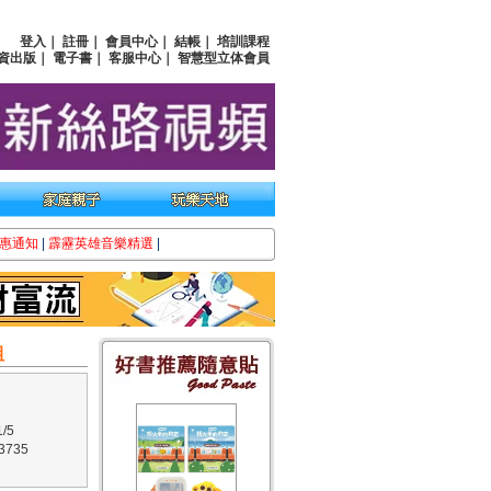
登入
｜
註冊
｜
會員中心
｜
結帳
｜
培訓課程
資出版
｜
電子書
｜
客服中心
｜
智慧型立体會員
惠通知
|
霹靂英雄音樂精選
|
組
狗
/5
3735