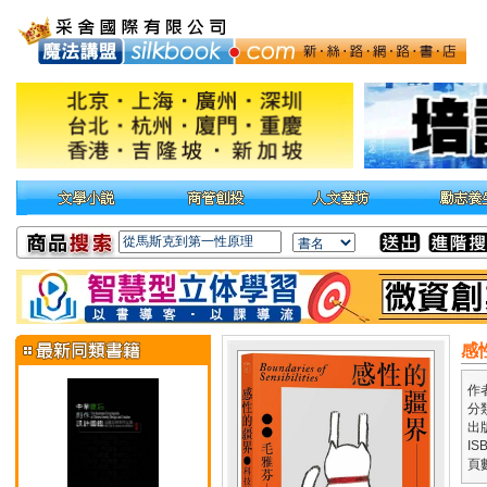
感
作
分
出
IS
頁