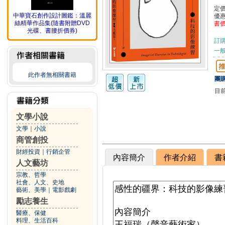
定
中華寶石創作設計圖鑑：溫麗
優
絲精華作品集(隨書附贈DVD
書
光碟、書腰折價券)
訂
一般
此作者無相關書籍
團購
目
文學小說
文學
｜
小說
商管創投
財經投資
｜
行銷企管
內容簡介
作者介紹
書
人文藝坊
宗教、哲學
社會、人文、史地
藝術、美學
｜
電影戲劇
勵志養生
醫療、保健
料理、生活百科