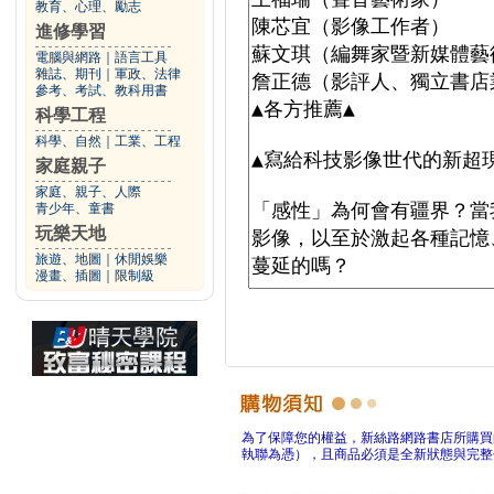
教育、心理、勵志
進修學習
電腦與網路
｜
語言工具
雜誌、期刊
｜
軍政、法律
參考、考試、教科用書
科學工程
科學、自然
｜
工業、工程
家庭親子
家庭、親子、人際
青少年、童書
玩樂天地
旅遊、地圖
｜
休閒娛樂
漫畫、插圖
｜
限制級
為了保障您的權益，新絲路網路書店所購買
執聯為憑），且商品必須是全新狀態與完整